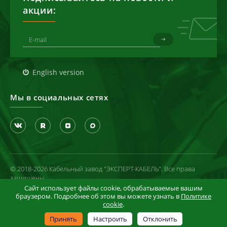
акции:
English version
Мы в социальных сетях
© 2018-2026 Кабельный завод "ЭКСПЕРТ-КАБЕЛЬ". Все права
защищены
Сайт использует файлы cookie, обрабатываемые вашим
Политика конфиденциальности
браузером. Подробнее об этом вы можете узнать в
Политике
cookie
.
Условия использования сайта
Информация в отношении cookie-файлов
Принять
Настроить
Отклонить