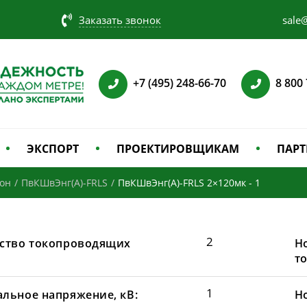
Заказать звонок
sale@
+7 (495) 248-66-70
8 800
ЭКСПОРТ
ПРОЕКТИРОВЩИКАМ
ПАРТ
зон
/
ПвКШвЭнг(А)-FRLS
/
ПвКШвЭнг(А)-FRLS 2×120мк - 1
2
ство токопроводящих
Н
т
1
льное напряжение, кВ:
Н