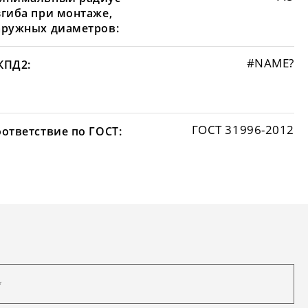
згиба при монтаже,
аружных диаметров:
#NAME?
КПД2:
ГОСТ 31996-2012
оответствие по ГОСТ: