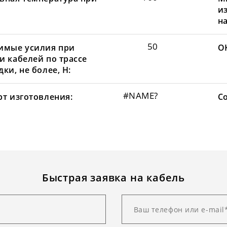
и
н
50
имые усилия при
О
и кабелей по трассе
ки, не более, Н:
#NAME?
рт изготовления:
С
Быстрая заявка на кабель