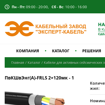
Пн - Пт:
09:00 - 20:00,
Сб - Вс
: 10:00 - 16:00
КОМПАНИЯ
КАТАЛОГ
РЕШЕНИЯ
Главная
/
Каталог
/
Кабели для активных сейсмических 
ПвКШвЭнг(А)-FRLS 2×120мк - 1
Количе
жил:
Номина