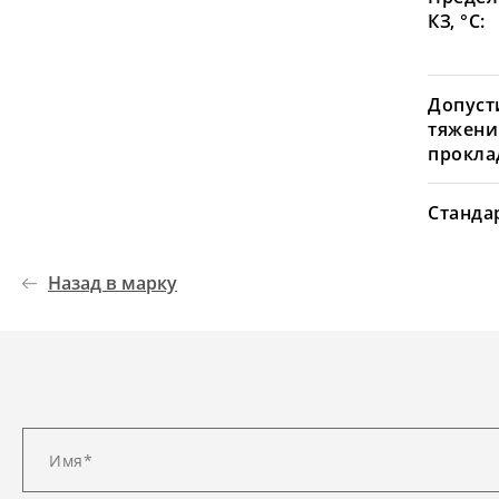
КЗ, °С:
Допуст
тяжени
проклад
Станда
Назад в марку