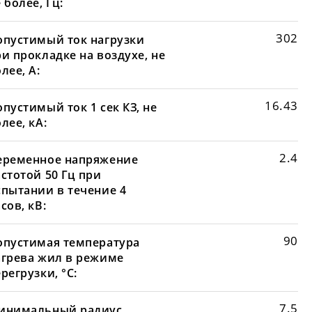
 более, Гц:
302
опустимый ток нагрузки
и прокладке на воздухе, не
лее, А:
16.43
пустимый ток 1 сек КЗ, не
лее, кА:
2.4
еременное напряжение
стотой 50 Гц при
спытании в течение 4
сов, кВ:
90
опустимая температура
агрева жил в режиме
регрузки, °С:
7.5
инимальный радиус