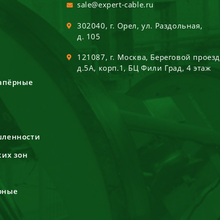
sale@expert-cable.ru
302040
, г.
Орел
,
ул. Раздольная,
д. 105
121087
, г.
Москва
,
Береговой проез
д.5А, корп.1, БЦ Фили Град, 4 этаж
сапёрные
шленности
ких зон
рные