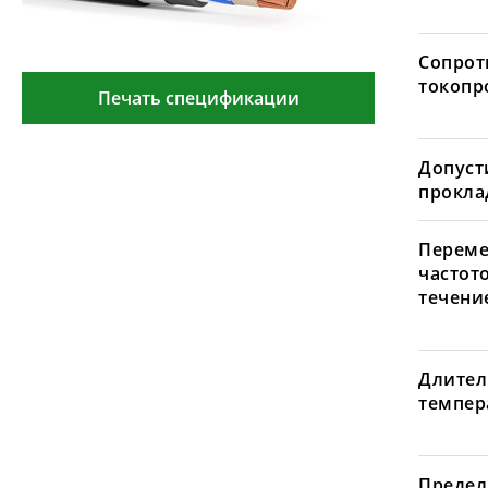
Сопрот
токопр
Печать спецификации
Допуст
проклад
Переме
частот
течение
Длител
темпера
Предел