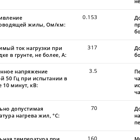
не
0.153
ивление
Д
оводящей жилы, Ом/км:
пр
бо
317
имый ток нагрузки при
До
ке в грунте, не более, А:
бо
3.5
нное напряжение
П
ой 50 Гц при испытании в
ча
 10 минут, кВ:
и
ча
70
ьно допустимая
Д
тура нагрева жил, °С:
н
пе
160
ьная температура при
М