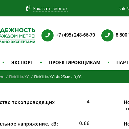
Заказать звонок
sale@
+7 (495) 248-66-70
8 800
ЭКСПОРТ
ПРОЕКТИРОВЩИКАМ
ПАРТ
зон
/
ПвКШв-ХЛ
/
ПвКШв-ХЛ 4×25мк - 0,66
4
ство токопроводящих
Н
т
0.66
льное напряжение, кВ:
Н