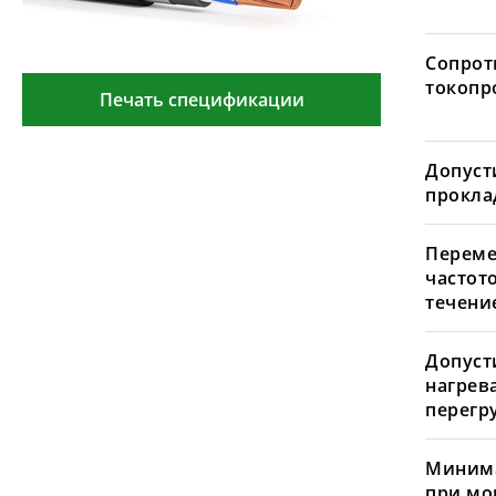
Сопрот
токопр
Печать спецификации
Допуст
проклад
Переме
частот
течение
Допуст
нагрев
перегру
Минима
при мо