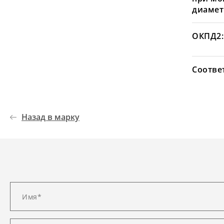
диамет
ОКПД2:
Соотве
Назад в марку