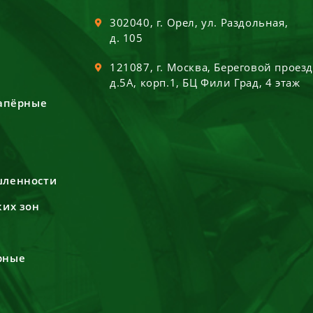
302040
, г.
Орел
,
ул. Раздольная,
д. 105
121087
, г.
Москва
,
Береговой проез
д.5А, корп.1, БЦ Фили Град, 4 этаж
сапёрные
шленности
ких зон
рные