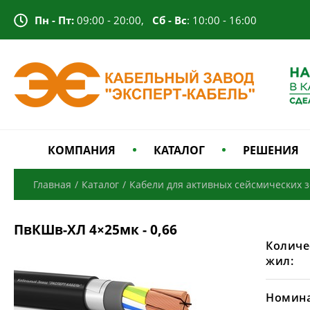
Пн - Пт:
09:00 - 20:00,
Сб - Вс
: 10:00 - 16:00
КОМПАНИЯ
КАТАЛОГ
РЕШЕНИЯ
Главная
/
Каталог
/
Кабели для активных сейсмических 
ПвКШв-ХЛ 4×25мк - 0,66
Количе
жил:
Номина