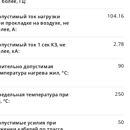
 более, Гц:
104.16
опустимый ток нагрузки
и прокладке на воздухе, не
лее, А:
2.78
пустимый ток 1 сек КЗ, не
лее, кА:
90
лительно допустимая
мпература нагрева жил, °С:
250
редельная температура при
, °С:
50
опустимые усилия при
яжении кабелей по трассе