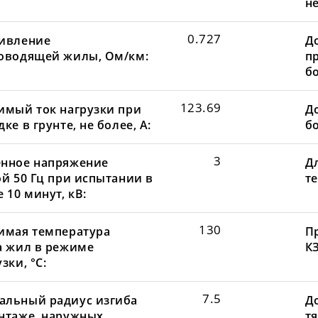
не
0.727
ивление
Д
оводящей жилы, Ом/км:
пр
бо
123.69
имый ток нагрузки при
До
ке в грунте, не более, А:
бо
3
нное напряжение
Д
ой 50 Гц при испытании в
те
 10 минут, кВ:
130
имая температура
П
а жил в режиме
КЗ
зки, °С:
7.5
льный радиус изгиба
Д
нтаже, наружных
т