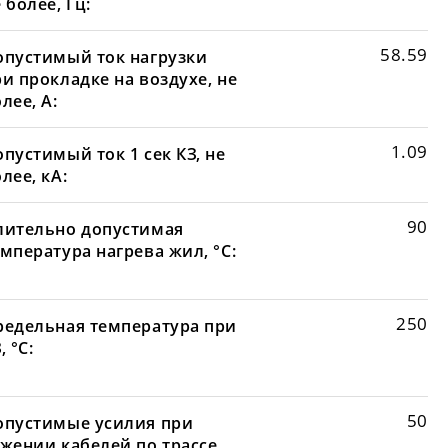
 более, Гц:
58.59
опустимый ток нагрузки
и прокладке на воздухе, не
лее, А:
1.09
пустимый ток 1 сек КЗ, не
лее, кА:
90
лительно допустимая
мпература нагрева жил, °С:
250
редельная температура при
, °С:
50
опустимые усилия при
яжении кабелей по трассе