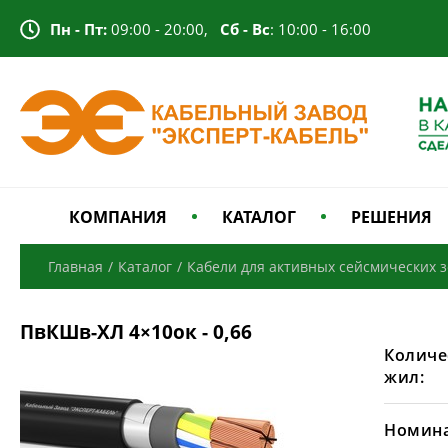
Пн - Пт:
09:00 - 20:00,
Сб - Вс
: 10:00 - 16:00
КОМПАНИЯ
КАТАЛОГ
РЕШЕНИЯ
Главная
/
Каталог
/
Кабели для активных сейсмических 
ПвКШв-ХЛ 4×10ок - 0,66
Количе
жил:
Номина