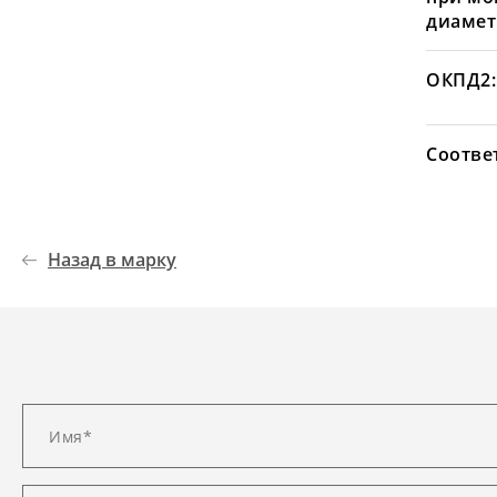
диамет
ОКПД2:
Соотве
Назад в марку