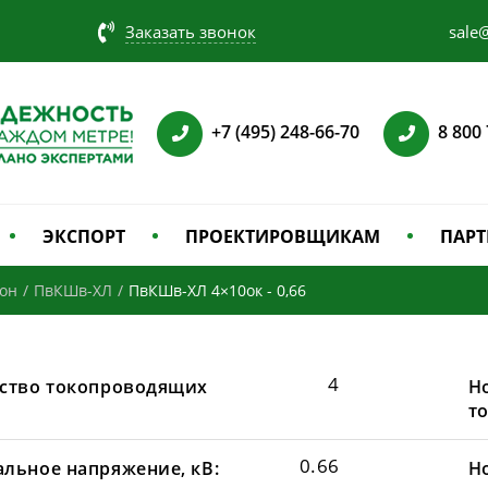
Заказать звонок
sale@
+7 (495) 248-66-70
8 800
ЭКСПОРТ
ПРОЕКТИРОВЩИКАМ
ПАРТ
зон
/
ПвКШв-ХЛ
/
ПвКШв-ХЛ 4×10ок - 0,66
4
ство токопроводящих
Н
т
0.66
льное напряжение, кВ:
Н