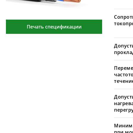
Сопрот
токопр
Печать спецификации
Допуст
проклад
Переме
частот
течение
Допуст
нагрев
перегру
Минима
при мо