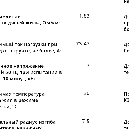
не
1.83
ивление
Д
оводящей жилы, Ом/км:
пр
бо
73.47
имый ток нагрузки при
До
ке в грунте, не более, А:
бо
3
нное напряжение
Д
ой 50 Гц при испытании в
те
 10 минут, кВ:
130
имая температура
П
а жил в режиме
КЗ
зки, °С:
7.5
льный радиус изгиба
Д
нтаже, наружных
т