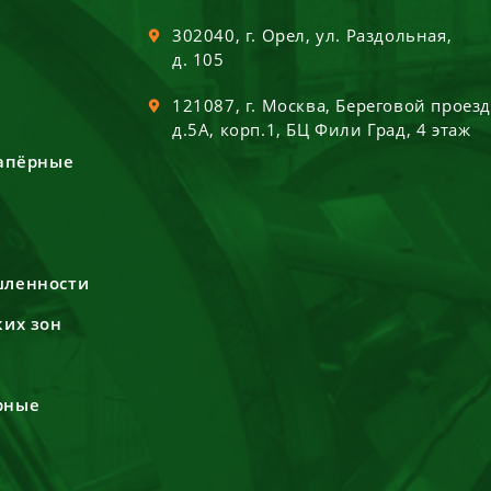
302040
, г.
Орел
,
ул. Раздольная,
д. 105
121087
, г.
Москва
,
Береговой проез
д.5А, корп.1, БЦ Фили Град, 4 этаж
сапёрные
шленности
ких зон
рные