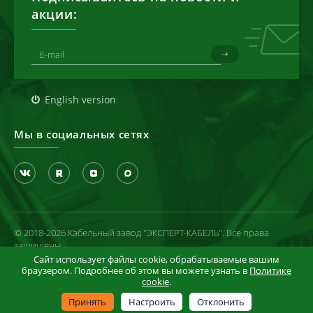
акции:
English version
Мы в социальных сетях
© 2018-2026 Кабельный завод "ЭКСПЕРТ-КАБЕЛЬ". Все права
защищены
Сайт использует файлы cookie, обрабатываемые вашим
Политика конфиденциальности
браузером. Подробнее об этом вы можете узнать в
Политике
cookie
.
Условия использования сайта
Информация в отношении cookie-файлов
Принять
Настроить
Отклонить