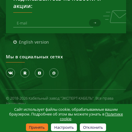
акции:
English version
Мы в социальных сетях
© 2018-2026 Кабельный завод "ЭКСПЕРТ-КАБЕЛЬ". Все права
защищены
Сайт использует файлы cookie, обрабатываемые вашим
Политика конфиденциальности
браузером. Подробнее об этом вы можете узнать в
Политике
cookie
.
Условия использования сайта
Информация в отношении cookie-файлов
Принять
Настроить
Отклонить