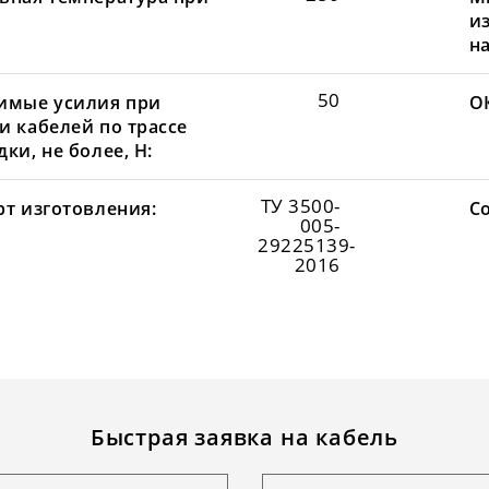
и
н
50
имые усилия при
О
и кабелей по трассе
ки, не более, Н:
ТУ 3500-
рт изготовления:
С
005-
29225139-
2016
Быстрая заявка на кабель