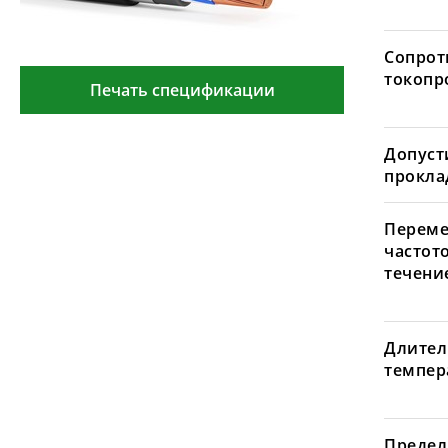
Сопрот
токопр
Печать спецификации
Допуст
проклад
Переме
частот
течение
Длител
темпера
Предел