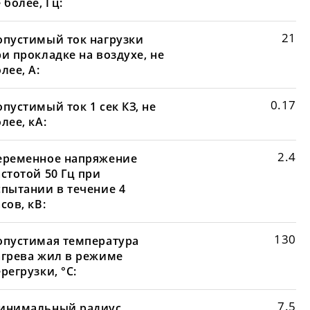
 более, Гц:
21
опустимый ток нагрузки
и прокладке на воздухе, не
лее, А:
0.17
пустимый ток 1 сек КЗ, не
лее, кА:
2.4
еременное напряжение
стотой 50 Гц при
спытании в течение 4
сов, кВ:
130
опустимая температура
агрева жил в режиме
регрузки, °С:
7.5
инимальный радиус