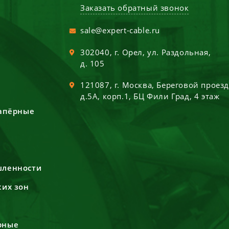
Заказать обратный звонок
sale@expert-cable.ru
302040
, г.
Орел
,
ул. Раздольная,
д. 105
121087
, г.
Москва
,
Береговой проез
д.5А, корп.1, БЦ Фили Град, 4 этаж
сапёрные
шленности
ких зон
рные