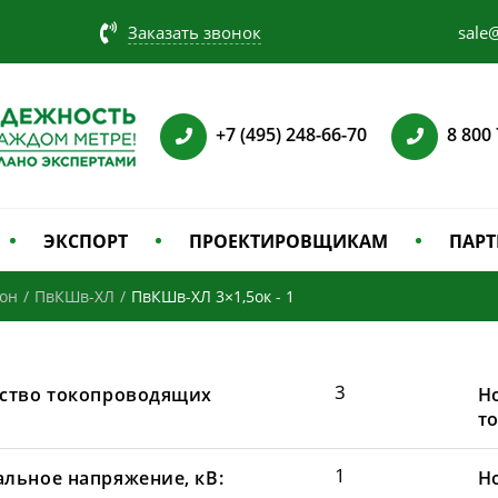
Заказать звонок
sale@
+7 (495) 248-66-70
8 800
ЭКСПОРТ
ПРОЕКТИРОВЩИКАМ
ПАРТ
зон
/
ПвКШв-ХЛ
/
ПвКШв-ХЛ 3×1,5ок - 1
3
ство токопроводящих
Н
т
1
льное напряжение, кВ:
Н