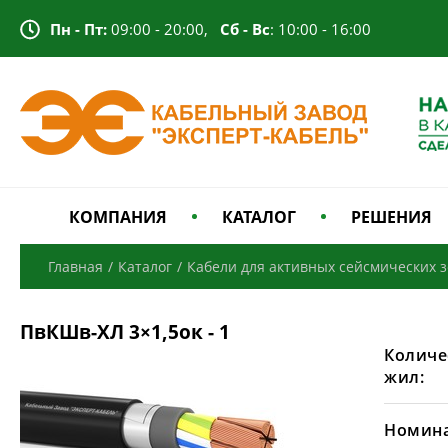
Пн - Пт:
09:00 - 20:00,
Сб - Вс
: 10:00 - 16:00
КОМПАНИЯ
КАТАЛОГ
РЕШЕНИЯ
Главная
/
Каталог
/
Кабели для активных сейсмических 
ПвКШв-ХЛ 3×1,5ок - 1
Количе
жил:
Номина