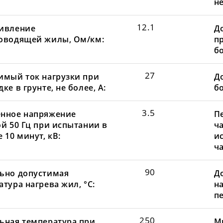
не
12.1
ивление
Д
оводящей жилы, Ом/км:
пр
бо
27
имый ток нагрузки при
До
ке в грунте, не более, А:
бо
3.5
нное напряжение
П
ой 50 Гц при испытании в
ча
 10 минут, кВ:
и
ча
90
ьно допустимая
Д
тура нагрева жил, °С:
н
пе
250
ьная температура при
М