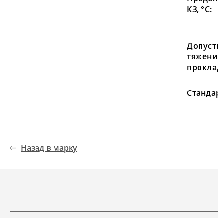
КЗ, °С:
Допуст
тяжени
проклад
Станда
Назад в марку