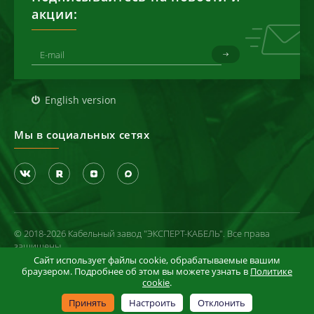
акции:
English version
Мы в социальных сетях
© 2018-2026 Кабельный завод "ЭКСПЕРТ-КАБЕЛЬ". Все права
защищены
Сайт использует файлы cookie, обрабатываемые вашим
Политика конфиденциальности
браузером. Подробнее об этом вы можете узнать в
Политике
cookie
.
Условия использования сайта
Информация в отношении cookie-файлов
Принять
Настроить
Отклонить