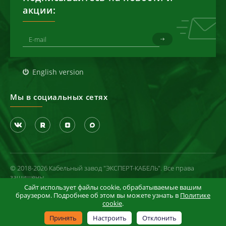
акции:
English version
Мы в социальных сетях
© 2018-2026 Кабельный завод "ЭКСПЕРТ-КАБЕЛЬ". Все права
защищены
Сайт использует файлы cookie, обрабатываемые вашим
Политика конфиденциальности
браузером. Подробнее об этом вы можете узнать в
Политике
cookie
.
Условия использования сайта
Информация в отношении cookie-файлов
Принять
Настроить
Отклонить