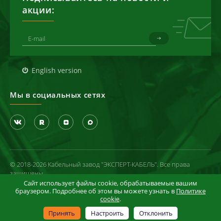
акции:
English version
Мы в социальных сетях
© 2018-2026 Кабельный завод "ЭКСПЕРТ-КАБЕЛЬ". Все права
защищены
Сайт использует файлы cookie, обрабатываемые вашим
Политика конфиденциальности
браузером. Подробнее об этом вы можете узнать в
Политике
cookie
.
Условия использования сайта
Информация в отношении cookie-файлов
Принять
Настроить
Отклонить