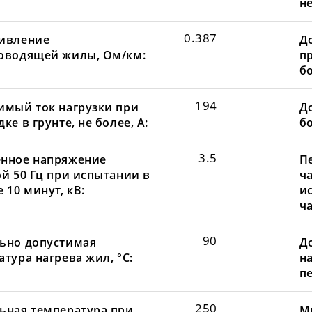
не
0.387
ивление
Д
оводящей жилы, Ом/км:
пр
бо
194
имый ток нагрузки при
До
ке в грунте, не более, А:
бо
3.5
нное напряжение
П
ой 50 Гц при испытании в
ча
 10 минут, кВ:
и
ча
90
ьно допустимая
Д
тура нагрева жил, °С:
н
пе
250
ьная температура при
М