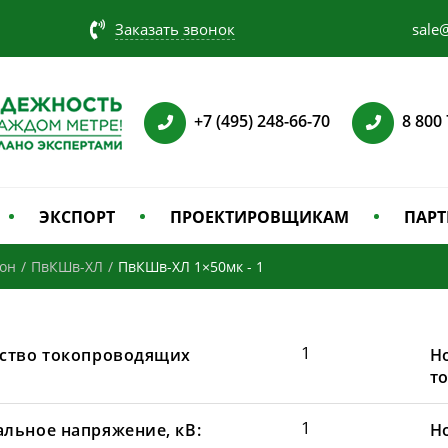
Заказать звонок
sale@
+7 (495) 248-66-70
8 800
ЭКСПОРТ
ПРОЕКТИРОВЩИКАМ
ПАРТ
зон
/
ПвКШв-ХЛ
/
ПвКШв-ХЛ 1×50мк - 1
1
ство токопроводящих
Н
т
1
льное напряжение, кВ:
Н