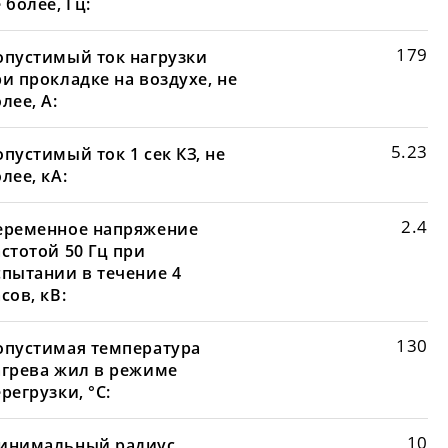
 более, Гц:
179
опустимый ток нагрузки
и прокладке на воздухе, не
лее, А:
5.23
пустимый ток 1 сек КЗ, не
лее, кА:
2.4
еременное напряжение
стотой 50 Гц при
спытании в течение 4
сов, кВ:
130
опустимая температура
агрева жил в режиме
регрузки, °С:
10
инимальный радиус