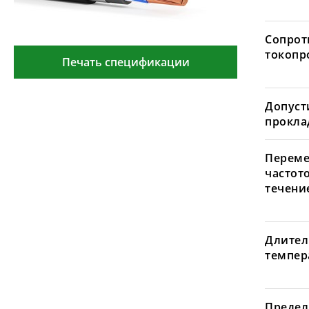
Сопрот
токопр
Печать спецификации
Допуст
проклад
Переме
частот
течение
Длител
темпера
Предел