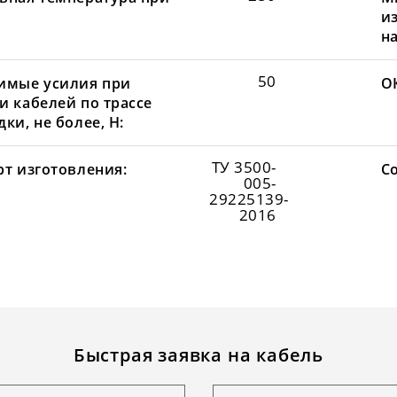
и
н
50
имые усилия при
О
и кабелей по трассе
ки, не более, Н:
ТУ 3500-
рт изготовления:
С
005-
29225139-
2016
Быстрая заявка на кабель