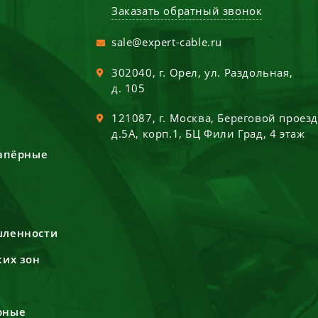
Заказать обратный звонок
sale@expert-cable.ru
302040
, г.
Орел
,
ул. Раздольная,
д. 105
121087
, г.
Москва
,
Береговой проез
д.5А, корп.1, БЦ Фили Град, 4 этаж
сапёрные
шленности
ких зон
рные