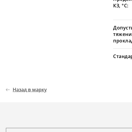
КЗ, °С:
Допуст
тяжени
проклад
Станда
Назад в марку