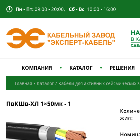
Пн - Пт:
09:00 - 20:00,
Сб - Вс
: 10:00 - 16:00
КОМПАНИЯ
КАТАЛОГ
РЕШЕНИЯ
Главная
/
Каталог
/
Кабели для активных сейсмических 
ПвКШв-ХЛ 1×50мк - 1
Количе
жил:
Номина