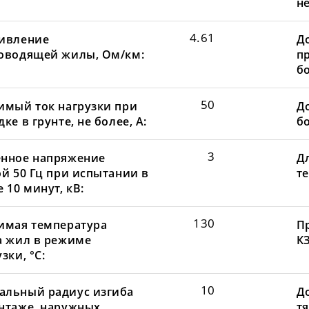
не
4.61
ивление
Д
оводящей жилы, Ом/км:
пр
бо
50
имый ток нагрузки при
До
ке в грунте, не более, А:
бо
3
нное напряжение
Д
ой 50 Гц при испытании в
те
 10 минут, кВ:
130
имая температура
П
а жил в режиме
КЗ
зки, °С:
10
льный радиус изгиба
Д
нтаже, наружных
т