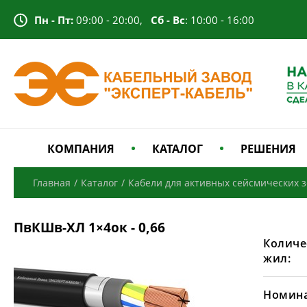
Пн - Пт:
09:00 - 20:00,
Сб - Вс
: 10:00 - 16:00
КОМПАНИЯ
КАТАЛОГ
РЕШЕНИЯ
Главная
/
Каталог
/
Кабели для активных сейсмических 
ПвКШв-ХЛ 1×4ок - 0,66
Количе
жил:
Номина