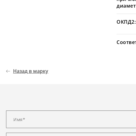
диамет
ОКПД2:
Соотве
Назад в марку