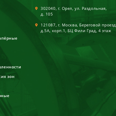
302040
, г.
Орел
,
ул. Раздольная,
д. 105
121087
, г.
Москва
,
Береговой проез
д.5А, корп.1, БЦ Фили Град, 4 этаж
сапёрные
шленности
ких зон
рные