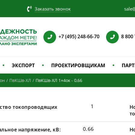
Заказать звонок
sale@
+7 (495) 248-66-70
8 800
ЭКСПОРТ
ПРОЕКТИРОВЩИКАМ
ПАРТ
зон
/
ПвКШв-ХЛ
/
ПвКШв-ХЛ 1×4ок - 0,66
1
ство токопроводящих
Н
т
0.66
льное напряжение, кВ:
Н