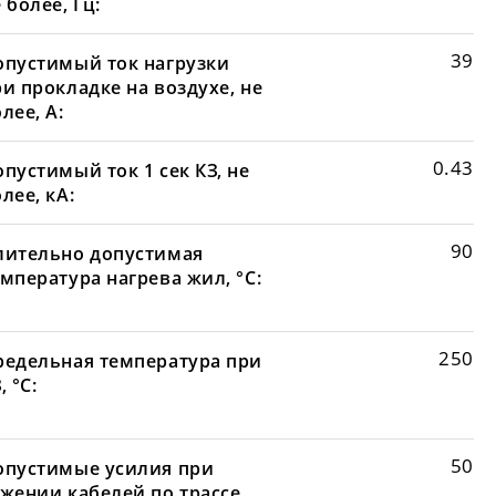
 более, Гц:
39
опустимый ток нагрузки
и прокладке на воздухе, не
лее, А:
0.43
пустимый ток 1 сек КЗ, не
лее, кА:
90
лительно допустимая
мпература нагрева жил, °С:
250
редельная температура при
, °С:
50
опустимые усилия при
яжении кабелей по трассе