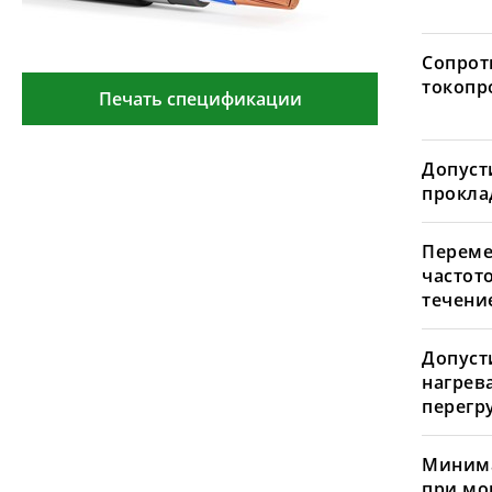
Сопрот
токопр
Печать спецификации
Допуст
проклад
Переме
частот
течение
Допуст
нагрев
перегру
Минима
при мо