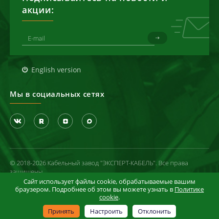
акции:
English version
Мы в социальных сетях
© 2018-2026 Кабельный завод "ЭКСПЕРТ-КАБЕЛЬ". Все права
защищены
Сайт использует файлы cookie, обрабатываемые вашим
Политика конфиденциальности
браузером. Подробнее об этом вы можете узнать в
Политике
cookie
.
Условия использования сайта
Информация в отношении cookie-файлов
Принять
Настроить
Отклонить