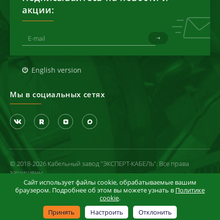
акции:
English version
Мы в социальных сетях
© 2018-2026 Кабельный завод "ЭКСПЕРТ-КАБЕЛЬ". Все права
защищены
Сайт использует файлы cookie, обрабатываемые вашим
Политика конфиденциальности
браузером. Подробнее об этом вы можете узнать в
Политике
cookie
.
Условия использования сайта
Информация в отношении cookie-файлов
Принять
Настроить
Отклонить