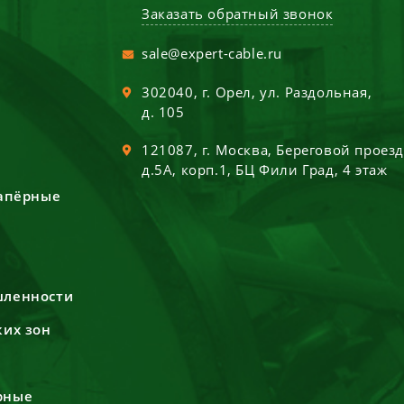
Заказать обратный звонок
sale@expert-cable.ru
302040
, г.
Орел
,
ул. Раздольная,
д. 105
121087
, г.
Москва
,
Береговой проез
д.5А, корп.1, БЦ Фили Град, 4 этаж
сапёрные
шленности
ких зон
рные