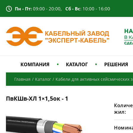
Пн - Пт:
09:00 - 20:00,
Сб - Вс
: 10:00 - 16:00
КОМПАНИЯ
КАТАЛОГ
РЕШЕНИЯ
Главная
/
Каталог
/
Кабели для активных сейсмических 
ПвКШв-ХЛ 1×1,5ок - 1
Количе
жил:
Номина