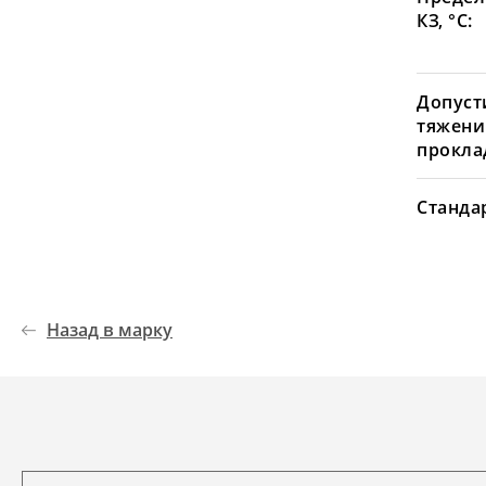
КЗ, °С:
Допуст
тяжени
проклад
Станда
Назад в марку