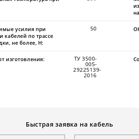
и
н
50
имые усилия при
О
и кабелей по трассе
ки, не более, Н:
ТУ 3500-
рт изготовления:
С
005-
29225139-
2016
Быстрая заявка на кабель