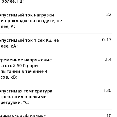
 более, Гц:
22
опустимый ток нагрузки
и прокладке на воздухе, не
лее, А:
0.17
пустимый ток 1 сек КЗ, не
лее, кА:
2.4
еременное напряжение
стотой 50 Гц при
спытании в течение 4
сов, кВ:
130
опустимая температура
агрева жил в режиме
регрузки, °С:
10
инимальный радиус