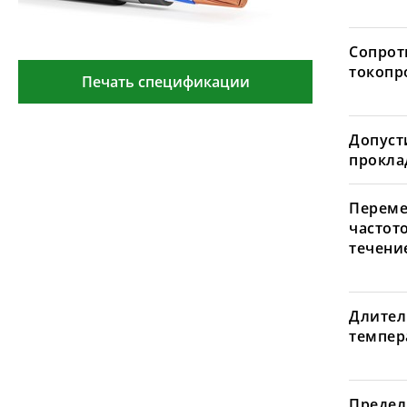
Сопрот
токопр
Печать спецификации
Допуст
проклад
Переме
частот
течение
Длител
темпера
Предел