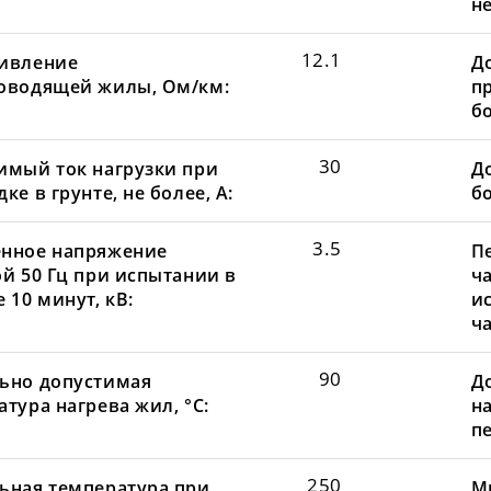
не
12.1
ивление
Д
оводящей жилы, Ом/км:
пр
бо
30
имый ток нагрузки при
До
ке в грунте, не более, А:
бо
3.5
нное напряжение
П
ой 50 Гц при испытании в
ча
 10 минут, кВ:
и
ча
90
ьно допустимая
Д
тура нагрева жил, °С:
н
пе
250
ьная температура при
М