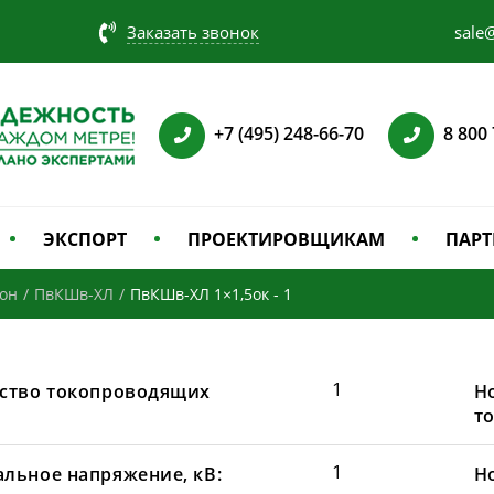
Заказать звонок
sale@
+7 (495) 248-66-70
8 800
ЭКСПОРТ
ПРОЕКТИРОВЩИКАМ
ПАРТ
зон
/
ПвКШв-ХЛ
/
ПвКШв-ХЛ 1×1,5ок - 1
1
ство токопроводящих
Н
т
1
льное напряжение, кВ:
Н