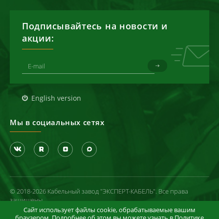
Подписывайтесь на новости и
акции:
English version
Мы в социальных сетях
© 2018-2026 Кабельный завод "ЭКСПЕРТ-КАБЕЛЬ". Все права
защищены
Сайт использует файлы cookie, обрабатываемые вашим
Политика конфиденциальности
браузером. Подробнее об этом вы можете узнать в
Политике