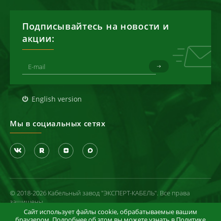
Подписывайтесь на новости и
акции:
English version
Мы в социальных сетях
© 2018-2026 Кабельный завод "ЭКСПЕРТ-КАБЕЛЬ". Все права
защищены
Сайт использует файлы cookie, обрабатываемые вашим
Политика конфиденциальности
браузером. Подробнее об этом вы можете узнать в
Политике