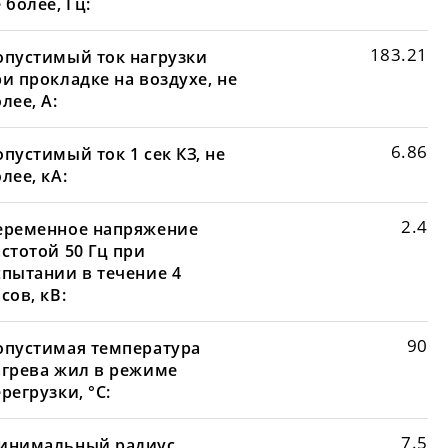
 более, Гц:
183.21
опустимый ток нагрузки
и прокладке на воздухе, не
лее, А:
6.86
пустимый ток 1 сек КЗ, не
лее, кА:
2.4
еременное напряжение
стотой 50 Гц при
спытании в течение 4
сов, кВ:
90
опустимая температура
агрева жил в режиме
регрузки, °С:
7.5
инимальный радиус