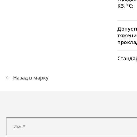
КЗ, °С:
Допуст
тяжени
проклад
Станда
Назад в марку