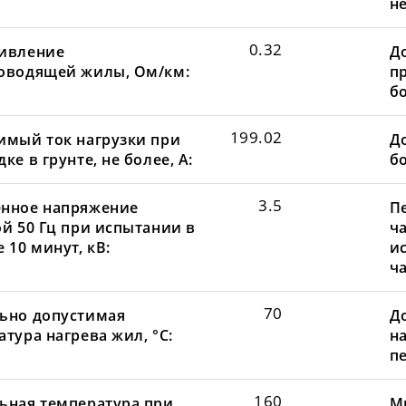
не
0.32
ивление
Д
оводящей жилы, Ом/км:
пр
бо
199.02
имый ток нагрузки при
До
ке в грунте, не более, А:
бо
3.5
нное напряжение
П
ой 50 Гц при испытании в
ча
 10 минут, кВ:
и
ча
70
ьно допустимая
Д
тура нагрева жил, °С:
н
пе
160
ьная температура при
М