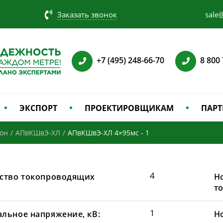
Заказать звонок
sale@
+7 (495) 248-66-70
8 800
ЭКСПОРТ
ПРОЕКТИРОВЩИКАМ
ПАРТ
зон
/
АПвКШвЭ-ХЛ
/
АПвКШвЭ-ХЛ 4×95мс - 1
4
ство токопроводящих
Н
т
1
льное напряжение, кВ:
Н