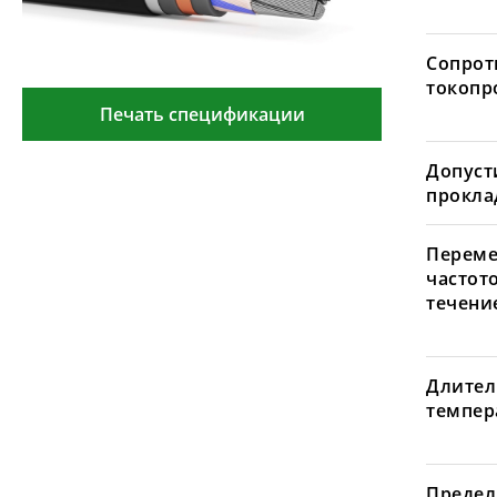
Сопрот
токопр
Печать спецификации
Допуст
проклад
Переме
частот
течение
Длител
темпера
Предел