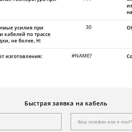
и
н
30
имые усилия при
О
и кабелей по трассе
ки, не более, Н:
#NAME?
рт изготовления:
С
Быстрая заявка на кабель