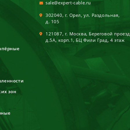
sale@expert-cable.ru
302040
, г.
Орел
,
ул. Раздольная,
д. 105
121087
, г.
Москва
,
Береговой проез
д.5А, корп.1, БЦ Фили Град, 4 этаж
сапёрные
шленности
ких зон
рные