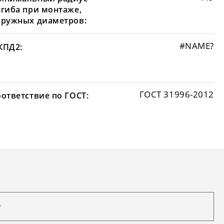
згиба при монтаже,
аружных диаметров:
#NAME?
КПД2:
ГОСТ 31996-2012
оответствие по ГОСТ: