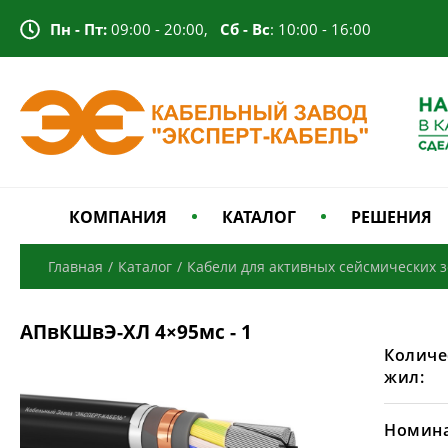
Пн - Пт:
09:00 - 20:00,
Сб - Вс
: 10:00 - 16:00
КОМПАНИЯ
КАТАЛОГ
РЕШЕНИЯ
Главная
/
Каталог
/
Кабели для активных сейсмических 
АПвКШвЭ-ХЛ 4×95мс - 1
Количе
жил:
Номина