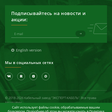
Подписывайтесь на новости и
акции:
English version
Мы в социальных сетях
© 2018-2026 Кабельный завод "ЭКСПЕРТ-КАБЕЛЬ". Все права
защищены
Сайт использует файлы cookie, обрабатываемые вашим
Политика конфиденциальности
браузером. Подробнее об этом вы можете узнать в
Политике