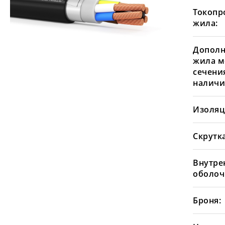
Токопр
жила:
Дополн
жила м
сечения
наличи
Изоляц
Скрутка
Внутре
оболоч
Броня: