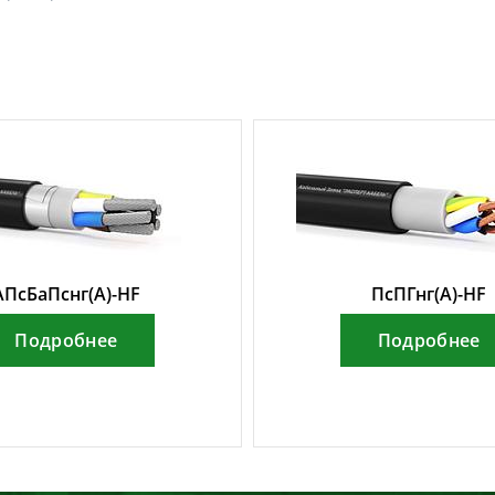
АПсБаПснг(А)-HF
ПсПГнг(А)-HF
Подробнее
Подробнее