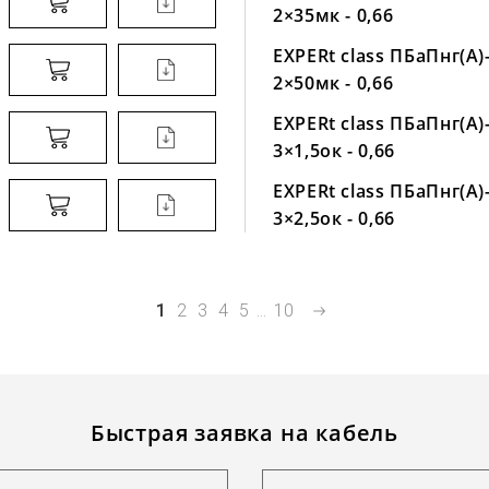
2×35мк - 0,66
EXPERt class ПБаПнг(А)
2×50мк - 0,66
EXPERt class ПБаПнг(А)
3×1,5ок - 0,66
EXPERt class ПБаПнг(А)
3×2,5ок - 0,66
1
2
3
4
5
...
10
Быстрая заявка на кабель