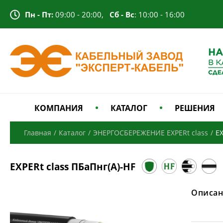
Пн - Пт:
09:00 - 20:00,
Сб - Вс
: 10:00 - 16:00
КОМПАНИЯ
КАТАЛОГ
РЕШЕНИЯ
Главная
/
Каталог
/
ЭНЕРГОСБЕРЕЖЕНИЕ EXPERt class
/
EX
EXPERt class ПБаПнг(А)-HF
Описан