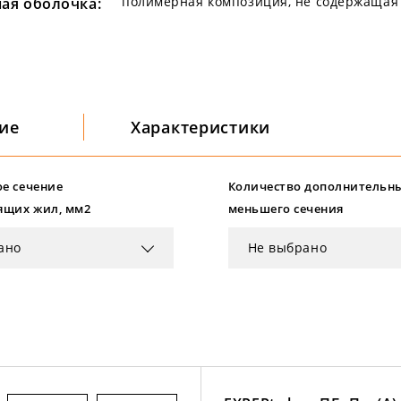
полимерная композиция, не содержащая 
ая оболочка:
ие
Характеристики
е сечение
Количество дополнительн
ящих жил, мм2
меньшего сечения
ано
Не выбрано