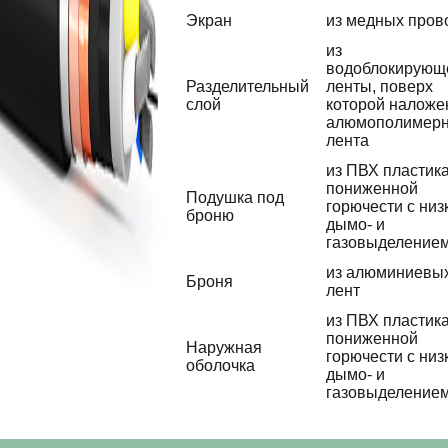
Экран
из медных пров
из
водоблокирующ
Разделительный
ленты, поверх
слой
которой наложе
алюмополимер
лента
из ПВХ пластик
пониженной
Подушка под
горючести с низ
броню
дымо- и
газовыделение
из алюминиевы
Броня
лент
из ПВХ пластик
пониженной
Наружная
горючести с низ
оболочка
дымо- и
газовыделение