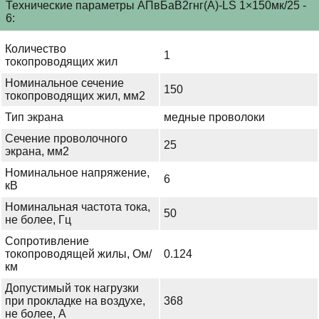
Технические параметры АПвБаВ2гнг(А)-LS 1×150мк/25 -
6:
Количество
1
токопроводящих жил
Номинальное сечение
150
токопроводящих жил, мм2
Тип экрана
медные проволоки
Сечение проволочного
25
экрана, мм2
Номинальное напряжение,
6
кВ
Номинальная частота тока,
50
не более, Гц
Сопротивление
токопроводящей жилы, Ом/
0.124
км
Допустимый ток нагрузки
при прокладке на воздухе,
368
не более, А