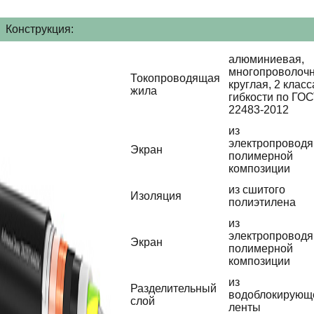
Конструкция:
алюминиевая,
многопроволочн
Токопроводящая
круглая, 2 класс
жила
гибкости по ГО
22483-2012
из
электропровод
Экран
полимерной
композиции
из сшитого
Изоляция
полиэтилена
из
электропровод
Экран
полимерной
композиции
из
Разделительный
водоблокирующ
слой
ленты