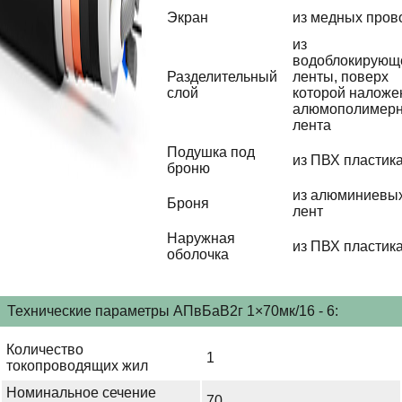
Экран
из медных пров
из
водоблокирующ
Разделительный
ленты, поверх
слой
которой наложе
алюмополимер
лента
Подушка под
из ПВХ пластик
броню
из алюминиевы
Броня
лент
Наружная
из ПВХ пластик
оболочка
Технические параметры АПвБаВ2г 1×70мк/16 - 6:
Количество
1
токопроводящих жил
Номинальное сечение
70