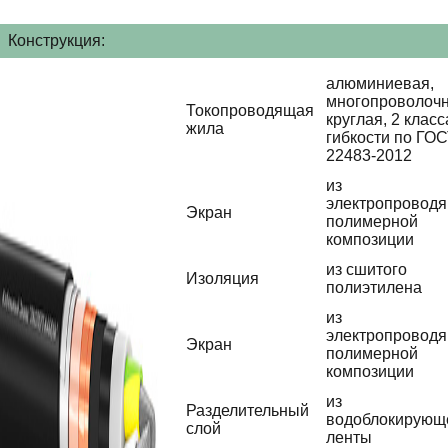
Конструкция:
алюминиевая,
многопроволочн
Токопроводящая
круглая, 2 класс
жила
гибкости по ГО
22483-2012
из
электропровод
Экран
полимерной
композиции
из сшитого
Изоляция
полиэтилена
из
электропровод
Экран
полимерной
композиции
из
Разделительный
водоблокирующ
слой
ленты