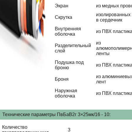
Экран
из медных пров
изолированных
Скрутка
в сердечник
Внутренняя
из ПВХ пластик
оболочка
из
Разделительный
алюмополимер
слой
ленты
Подушка под
из ПВХ пластик
броню
из алюминиевы
Броня
лент
Наружная
из ПВХ пластик
оболочка
Технические параметры ПвБаВ2г 3×25мк/16 - 10:
Количество
3