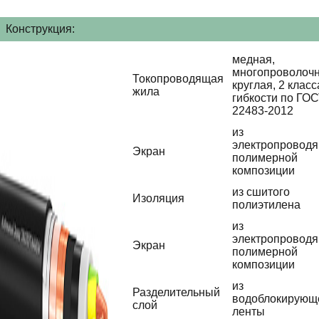
Конструкция:
медная,
многопроволочн
Токопроводящая
круглая, 2 класс
жила
гибкости по ГО
22483-2012
из
электропровод
Экран
полимерной
композиции
из сшитого
Изоляция
полиэтилена
из
электропровод
Экран
полимерной
композиции
из
Разделительный
водоблокирующ
слой
ленты