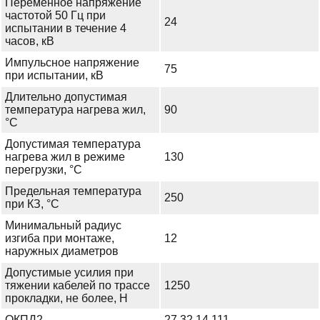
Переменное напряжение
частотой 50 Гц при
24
испытании в течение 4
часов, кВ
Импульсное напряжение
75
при испытании, кВ
Длительно допустимая
температура нагрева жил,
90
°С
Допустимая температура
нагрева жил в режиме
130
перегрузки, °С
Предельная температура
250
при КЗ, °С
Минимальный радиус
изгиба при монтаже,
12
наружных диаметров
Допустимые усилия при
тяжении кабелей по трассе
1250
прокладки, не более, Н
ОКПД2
27.32.14.111