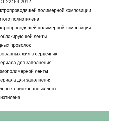
СТ 22483-2012
ектропроводящей полимерной композиции
итого полиэтилена
ектропроводящей полимерной композиции
доблокирующей ленты
дных проволок
рованных жил в сердечник
териала для заполнения
юмополимерной ленты
териала для заполнения
альных оцинкованных лент
лиэтилена