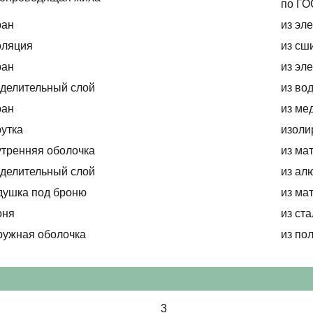
по ГО
ран
из эл
оляция
из сш
ран
из эл
делительный слой
из во
ран
из ме
утка
изоли
тренняя оболочка
из ма
делительный слой
из ал
душка под броню
из ма
оня
из ст
ружная оболочка
из по
3