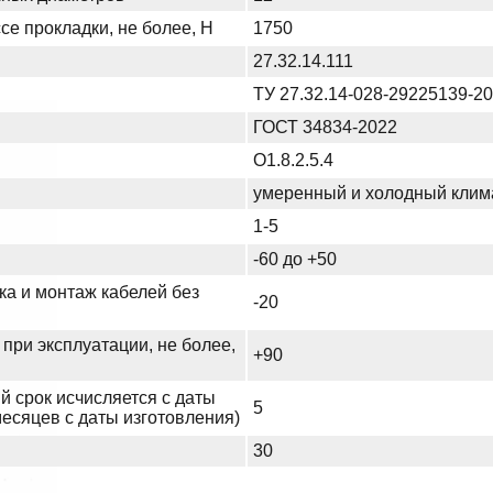
се прокладки, не более, Н
1750
27.32.14.111
ТУ 27.32.14-028-29225139-2
ГОСТ 34834-2022
О1.8.2.5.4
умеренный и холодный клим
1-5
-60 до +50
ка и монтаж кабелей без
-20
при эксплуатации, не более,
+90
й срок исчисляется с даты
5
месяцев с даты изготовления)
30