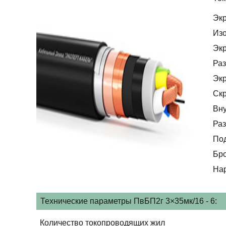
Эк
Из
Эк
Раз
Эк
Скр
Вну
Раз
По
Бр
На
Технические параметры ПвБП2г 3×35мк/16 - 6:
Количество токопроводящих жил