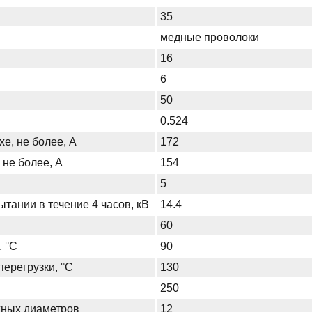
35
медные проволоки
16
6
50
0.524
хе, не более, А
172
 не более, А
154
5
тании в течение 4 часов, кВ
14.4
60
, °С
90
ерегрузки, °С
130
250
жных диаметров
12