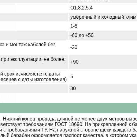
О1.8.2.5.4
умеренный и холодный клим
1-5
-60 до +50
ка и монтаж кабелей без
-20
при эксплуатации, не более,
+90
й срок исчисляется с даты
5
месяцев с даты изготовления)
30
 Нижний конец провода длиной не менее двух метров выво
тветствует требованиям ГОСТ 18690. На прикрепленной к б
ии с требованиями ТУ. На наружной стороне щеки каждого 
ждый барабан оформляется паспорт качества, в котором ук