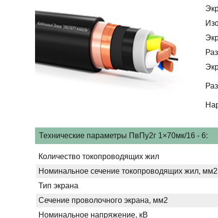
Эк
Из
Эк
Раз
Эк
Раз
На
Технические параметры ПвПу2г 1×70мк/16 - 6:
Количество токопроводящих жил
Номинальное сечение токопроводящих жил, мм2
Тип экрана
Сечение проволочного экрана, мм2
Номинальное напряжение, кВ