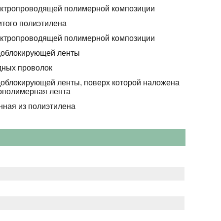
ектропроводящей полимерной композиции
итого полиэтилена
ектропроводящей полимерной композиции
доблокирующей ленты
дных проволок
доблокирующей ленты, поверх которой наложена
полимерная лента
нная из полиэтилена