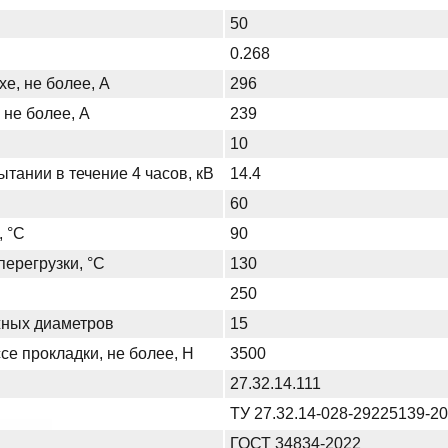
50
0.268
хе, не более, А
296
 не более, А
239
10
тании в течение 4 часов, кВ
14.4
60
, °С
90
ерегрузки, °С
130
250
жных диаметров
15
се прокладки, не более, Н
3500
27.32.14.111
ТУ 27.32.14-028-29225139-2
ГОСТ 34834-2022