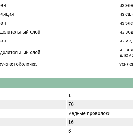
ран
из эл
оляция
из сш
ран
из эл
делительный слой
из во
ран
из ме
из во
делительный слой
алюмо
ружная оболочка
усиле
1
70
медные проволоки
16
6