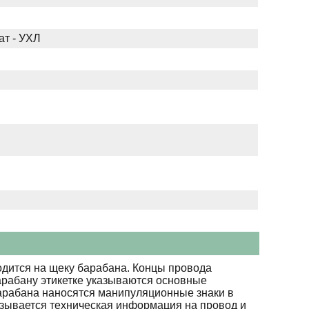
ат - УХЛ
дится на щеку барабана. Концы провода
арабану этикетке указываются основные
барабана наносятся манипуляционные знаки в
азывается техническая информация на провод и