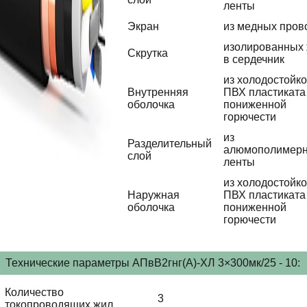
ленты
Экран
из медных пров
изолированных
Скрутка
в сердечник
из холодостойко
Внутренняя
ПВХ пластиката
оболочка
пониженной
горючести
из
Разделительный
алюмополимер
слой
ленты
из холодостойко
Наружная
ПВХ пластиката
оболочка
пониженной
горючести
Технические параметры АПвВ2гнг(А)-ХЛ 3×300мк/25 - 10:
Количество
3
токопроводящих жил