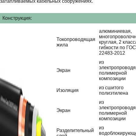
затапливаемых кабельных сооружениях.
Конструкция:
алюминиевая,
многопроволочн
Токопроводящая
круглая, 2 класс
жила
гибкости по ГО
22483-2012
из
электропровод
Экран
полимерной
композиции
из сшитого
Изоляция
полиэтилена
из
электропровод
Экран
полимерной
композиции
из
Разделительный
водоблокирующ
слой