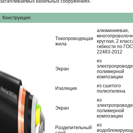
затапливаемых кабельных сооружениях.
Конструкция:
алюминиевая,
многопроволочн
Токопроводящая
круглая, 2 класс
жила
гибкости по ГО
22483-2012
из
электропровод
Экран
полимерной
композиции
из сшитого
Изоляция
полиэтилена
из
электропровод
Экран
полимерной
композиции
из
Разделительный
водоблокирующ
слой