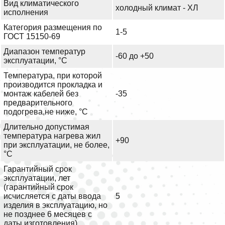
Вид климатического
холодный климат - ХЛ
исполнения
Категория размещения по
1-5
ГОСТ 15150-69
Диапазон температур
-60 до +50
эксплуатации, °С
Температура, при которой
производится прокладка и
монтаж кабелей без
-35
предварительного
подогрева,не ниже, °С
Длительно допустимая
температура нагрева жил
+90
при эксплуатации, не более,
°С
Гарантийный срок
эксплуатации, лет
(гарантийный срок
исчисляется с даты ввода
5
изделия в эксплуатацию, но
не позднее 6 месяцев с
даты изготовления)