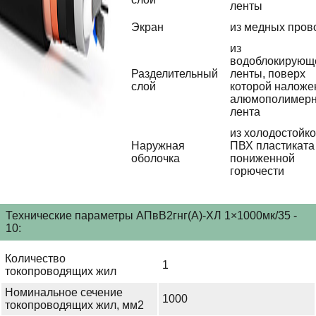
ленты
Экран
из медных пров
из
водоблокирующ
Разделительный
ленты, поверх
слой
которой наложе
алюмополимер
лента
из холодостойко
Наружная
ПВХ пластиката
оболочка
пониженной
горючести
Технические параметры АПвВ2гнг(А)-ХЛ 1×1000мк/35 -
10:
Количество
1
токопроводящих жил
Номинальное сечение
1000
токопроводящих жил, мм2