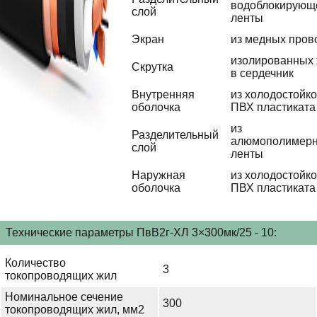
водоблокирующ
слой
ленты
Экран
из медных пров
изолированных
Скрутка
в сердечник
Внутренняя
из холодостойко
оболочка
ПВХ пластиката
из
Разделительный
алюмополимер
слой
ленты
Наружная
из холодостойко
оболочка
ПВХ пластиката
Технические параметры ПвВ2г-ХЛ 3×300мк/25 - 10:
Количество
3
токопроводящих жил
Номинальное сечение
300
токопроводящих жил, мм2