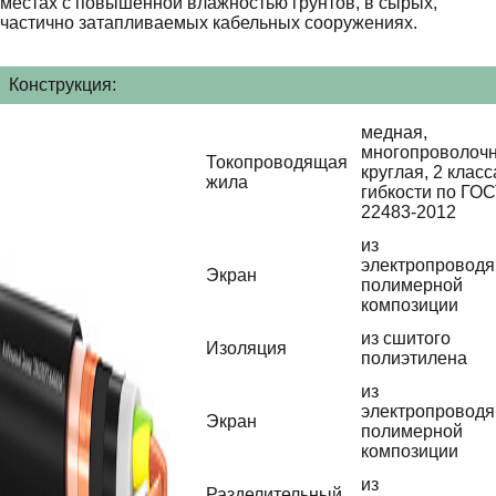
местах с повышенной влажностью грунтов, в сырых,
частично затапливаемых кабельных сооружениях.
Конструкция:
медная,
многопроволочн
Токопроводящая
круглая, 2 класс
жила
гибкости по ГО
22483-2012
из
электропровод
Экран
полимерной
композиции
из сшитого
Изоляция
полиэтилена
из
электропровод
Экран
полимерной
композиции
из
Разделительный