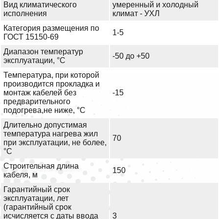
Вид климатического
умеренный и холодный
исполнения
климат - УХЛ
Категория размещения по
1-5
ГОСТ 15150-69
Диапазон температур
-50 до +50
эксплуатации, °С
Температура, при которой
производится прокладка и
монтаж кабелей без
-15
предварительного
подогрева,не ниже, °С
Длительно допустимая
температура нагрева жил
70
при эксплуатации, не более,
°С
Строительная длина
150
кабеля, м
Гарантийный срок
эксплуатации, лет
(гарантийный срок
исчисляется с даты ввода
3