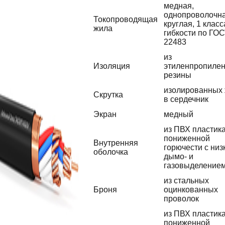
медная,
однопроволочна
Токопроводящая
круглая, 1 класс
жила
гибкости по ГО
22483
из
Изоляция
этиленпропиле
резины
изолированных
Скрутка
в сердечник
Экран
медный
из ПВХ пластик
пониженной
Внутренняя
горючести с низ
оболочка
дымо- и
газовыделение
из стальных
Броня
оцинкованных
проволок
из ПВХ пластик
пониженной