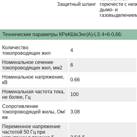
Защитный шланг
горючести с низ
дымо- и
газовыделение
Технические параметры КРвКШвЭнг(А)-LS 4×6-0,66:
Количество
4
токопроводящих жил
Номинальное сечение
6
токопроводящих жил, мм2
Номинальное напряжение,
0.66
кВ
Номинальная частота тока,
100
не более, Гц
Сопротивление
токопроводящей жилы, Ом/
3.08
км
Переменное напряжение
частотой 50 Гц при