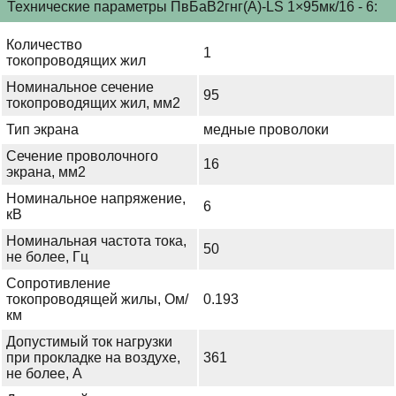
Технические параметры ПвБаВ2гнг(А)-LS 1×95мк/16 - 6:
Количество
1
токопроводящих жил
Номинальное сечение
95
токопроводящих жил, мм2
Тип экрана
медные проволоки
Сечение проволочного
16
экрана, мм2
Номинальное напряжение,
6
кВ
Номинальная частота тока,
50
не более, Гц
Сопротивление
токопроводящей жилы, Ом/
0.193
км
Допустимый ток нагрузки
при прокладке на воздухе,
361
не более, А