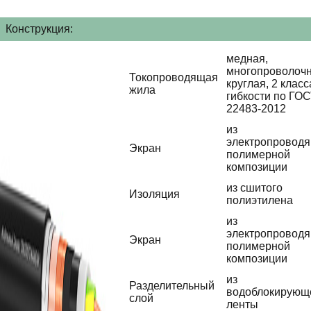
Конструкция:
медная,
многопроволочн
Токопроводящая
круглая, 2 класс
жила
гибкости по ГО
22483-2012
из
электропровод
Экран
полимерной
композиции
из сшитого
Изоляция
полиэтилена
из
электропровод
Экран
полимерной
композиции
из
Разделительный
водоблокирующ
слой
ленты