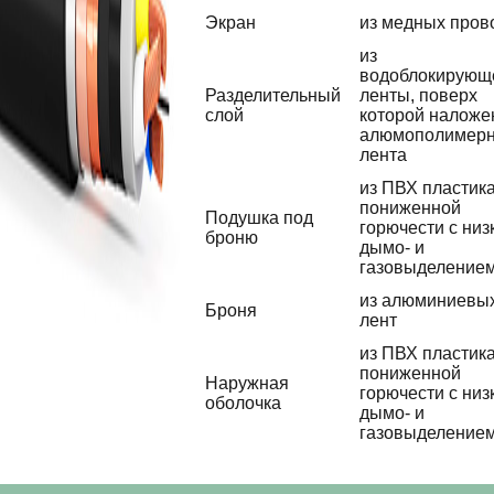
Экран
из медных пров
из
водоблокирующ
Разделительный
ленты, поверх
слой
которой наложе
алюмополимер
лента
из ПВХ пластик
пониженной
Подушка под
горючести с низ
броню
дымо- и
газовыделение
из алюминиевы
Броня
лент
из ПВХ пластик
пониженной
Наружная
горючести с низ
оболочка
дымо- и
газовыделение