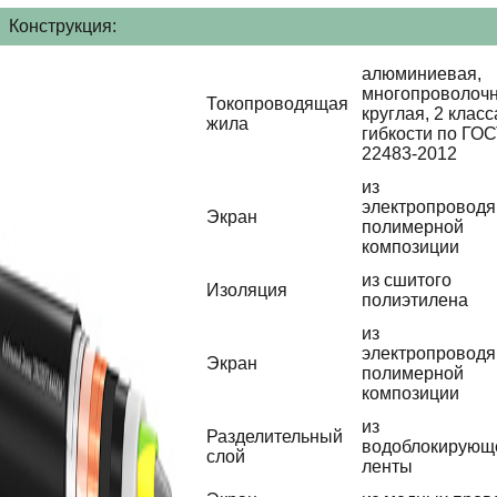
Конструкция:
алюминиевая,
многопроволочн
Токопроводящая
круглая, 2 класс
жила
гибкости по ГО
22483-2012
из
электропровод
Экран
полимерной
композиции
из сшитого
Изоляция
полиэтилена
из
электропровод
Экран
полимерной
композиции
из
Разделительный
водоблокирующ
слой
ленты