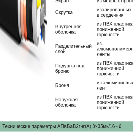
Экран
из медных пров
изолированных
Скрутка
в сердечник
из ПВХ пластик
Внутренняя
пониженной
оболочка
горючести
из
Разделительный
алюмополимер
слой
ленты
из ПВХ пластик
Подушка под
пониженной
броню
горючести
из алюминиевы
Броня
лент
из ПВХ пластик
Наружная
пониженной
оболочка
горючести
Технические параметры АПвБаВ2гнг(А) 3×35мк/16 - 6: