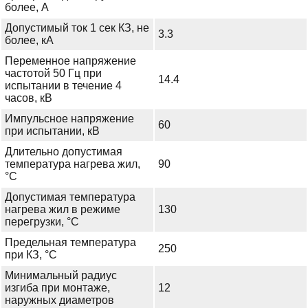
более, А
Допустимый ток 1 сек КЗ, не
3.3
более, кА
Переменное напряжение
частотой 50 Гц при
14.4
испытании в течение 4
часов, кВ
Импульсное напряжение
60
при испытании, кВ
Длительно допустимая
температура нагрева жил,
90
°С
Допустимая температура
нагрева жил в режиме
130
перегрузки, °С
Предельная температура
250
при КЗ, °С
Минимальный радиус
изгиба при монтаже,
12
наружных диаметров