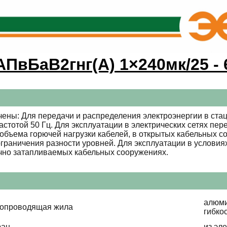
АПвБаВ2гнг(А) 1×240мк/25 - 
ены: Для передачи и распределения электроэнергии в стац
стотой 50 Гц. Для эксплуатации в электрических сетях пе
 объема горючей нагрузки кабелей, в открытых кабельных с
 ограничения разности уровней. Для эксплуатации в услови
чно затапливаемых кабельных сооружениях.
алюми
копроводящая жила
гибко
ран
из эл