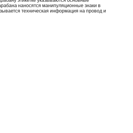
арабану этикетке указываются основные
барабана наносятся манипуляционные знаки в
азывается техническая информация на провод и