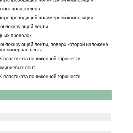
итого полиэтилена
ектропроводящей полимерной композиции
доблокирующей ленты
дных проволок
доблокирующей ленты, поверх которой наложена
полимерная лента
Х пластиката пониженной горючести
юминиевых лент
Х пластиката пониженной горючести