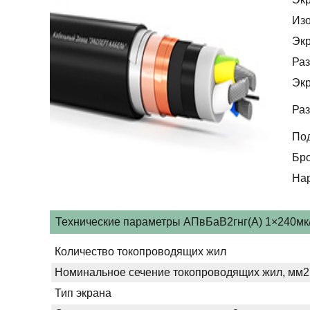
Из
Эк
Раз
Эк
Раз
По
Бр
На
Технические параметры АПвБаВ2гнг(А) 1×240мк/2
Количество токопроводящих жил
Номинальное сечение токопроводящих жил, мм2
Тип экрана