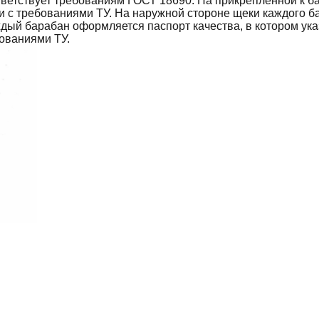
тветствует требованиям ГОСТ 18690. На прикрепленной к б
ии с требованиями ТУ. На наружной стороне щеки каждого 
ждый барабан оформляется паспорт качества, в котором ук
бованиями ТУ.