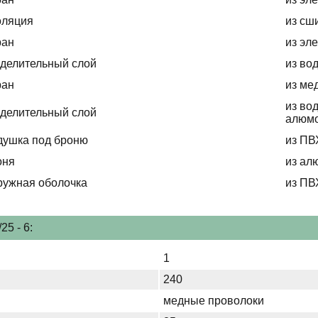
оляция
из сш
ран
из эл
делительный слой
из во
ран
из ме
из во
делительный слой
алюмо
душка под броню
из ПВ
оня
из ал
ружная оболочка
из ПВ
5 - 6:
1
240
медные проволоки