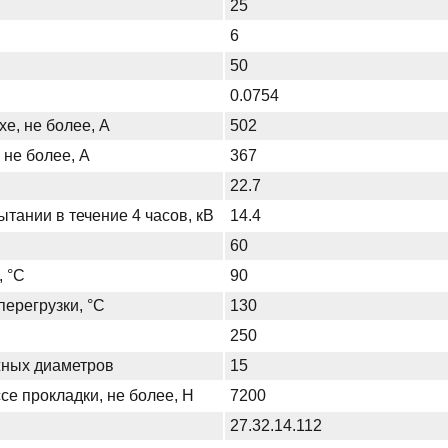
25
6
50
0.0754
хе, не более, А
502
 не более, А
367
22.7
тании в течение 4 часов, кВ
14.4
60
, °С
90
ерегрузки, °С
130
250
жных диаметров
15
се прокладки, не более, Н
7200
27.32.14.112