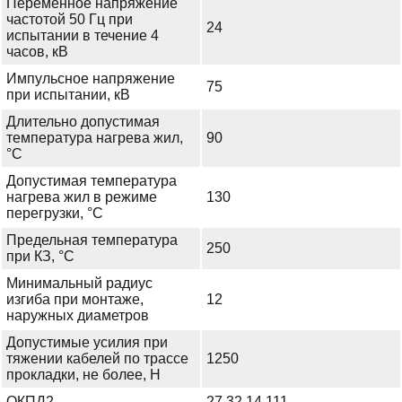
Переменное напряжение
частотой 50 Гц при
24
испытании в течение 4
часов, кВ
Импульсное напряжение
75
при испытании, кВ
Длительно допустимая
температура нагрева жил,
90
°С
Допустимая температура
нагрева жил в режиме
130
перегрузки, °С
Предельная температура
250
при КЗ, °С
Минимальный радиус
изгиба при монтаже,
12
наружных диаметров
Допустимые усилия при
тяжении кабелей по трассе
1250
прокладки, не более, Н
ОКПД2
27.32.14.111