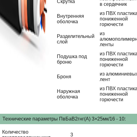
Скрутка
в сердечник
из ПВХ пластик
Внутренняя
пониженной
оболочка
горючести
из
Разделительный
алюмополимер
слой
ленты
из ПВХ пластик
Подушка под
пониженной
броню
горючести
из алюминиевы
Броня
лент
из ПВХ пластик
Наружная
пониженной
оболочка
горючести
Технические параметры ПвБаВ2гнг(А) 3×25мк/16 - 10:
Количество
3