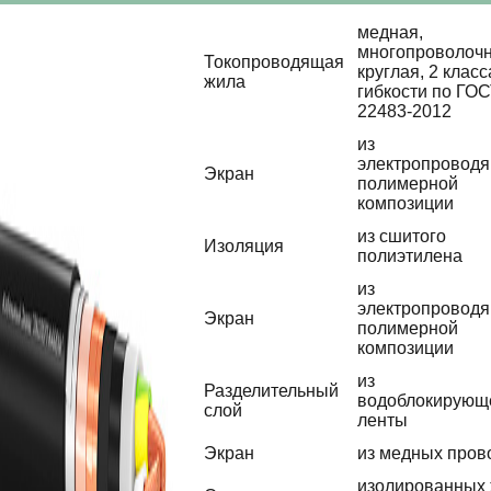
медная,
многопроволочн
Токопроводящая
круглая, 2 класс
жила
гибкости по ГО
22483-2012
из
электропровод
Экран
полимерной
композиции
из сшитого
Изоляция
полиэтилена
из
электропровод
Экран
полимерной
композиции
из
Разделительный
водоблокирующ
слой
ленты
Экран
из медных пров
изолированных