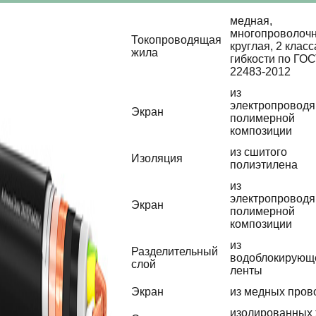
медная,
многопроволочн
Токопроводящая
круглая, 2 класс
жила
гибкости по ГО
22483-2012
из
электропровод
Экран
полимерной
композиции
из сшитого
Изоляция
полиэтилена
из
электропровод
Экран
полимерной
композиции
из
Разделительный
водоблокирующ
слой
ленты
Экран
из медных пров
изолированных