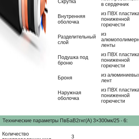
Скрутка
в сердечник
из ПВХ пластик
Внутренняя
пониженной
оболочка
горючести
из
Разделительный
алюмополимер
слой
ленты
из ПВХ пластик
Подушка под
пониженной
броню
горючести
из алюминиевы
Броня
лент
из ПВХ пластик
Наружная
пониженной
оболочка
горючести
Технические параметры ПвБаВ2гнг(А) 3×300мк/25 - 6:
Количество
3