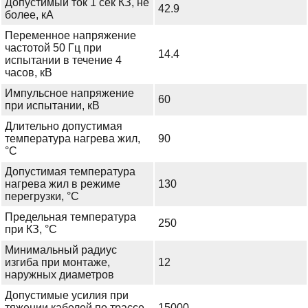
Допустимый ток 1 сек КЗ, не
42.9
более, кА
Переменное напряжение
частотой 50 Гц при
14.4
испытании в течение 4
часов, кВ
Импульсное напряжение
60
при испытании, кВ
Длительно допустимая
температура нагрева жил,
90
°С
Допустимая температура
нагрева жил в режиме
130
перегрузки, °С
Предельная температура
250
при КЗ, °С
Минимальный радиус
изгиба при монтаже,
12
наружных диаметров
Допустимые усилия при
тяжении кабелей по трассе
15000