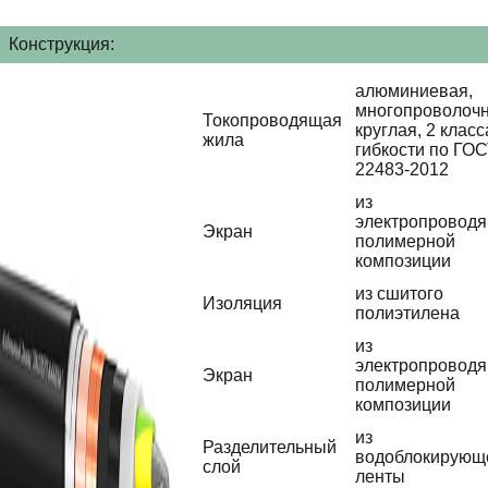
Конструкция:
алюминиевая,
многопроволочн
Токопроводящая
круглая, 2 класс
жила
гибкости по ГО
22483-2012
из
электропровод
Экран
полимерной
композиции
из сшитого
Изоляция
полиэтилена
из
электропровод
Экран
полимерной
композиции
из
Разделительный
водоблокирующ
слой
ленты