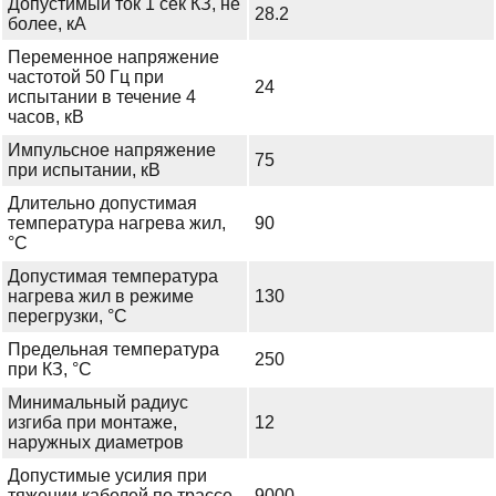
Допустимый ток 1 сек КЗ, не
28.2
более, кА
Переменное напряжение
частотой 50 Гц при
24
испытании в течение 4
часов, кВ
Импульсное напряжение
75
при испытании, кВ
Длительно допустимая
температура нагрева жил,
90
°С
Допустимая температура
нагрева жил в режиме
130
перегрузки, °С
Предельная температура
250
при КЗ, °С
Минимальный радиус
изгиба при монтаже,
12
наружных диаметров
Допустимые усилия при
тяжении кабелей по трассе
9000