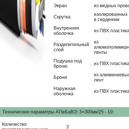
Экран
из медных пров
изолированных
Скрутка
в сердечник
Внутренняя
из ПВХ пластик
оболочка
из
Разделительный
алюмополимер
слой
ленты
Подушка под
из ПВХ пластик
броню
из алюминиевы
Броня
лент
Наружная
из ПВХ пластик
оболочка
Технические параметры АПвБаВ2г 3×300мк/25 - 10:
Количество
3