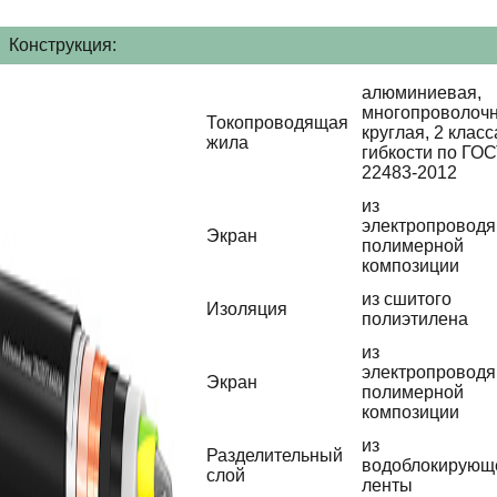
Конструкция:
алюминиевая,
многопроволочн
Токопроводящая
круглая, 2 класс
жила
гибкости по ГО
22483-2012
из
электропровод
Экран
полимерной
композиции
из сшитого
Изоляция
полиэтилена
из
электропровод
Экран
полимерной
композиции
из
Разделительный
водоблокирующ
слой
ленты