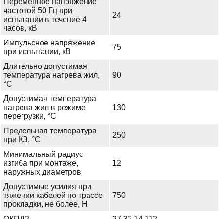
Переменное напряжение
частотой 50 Гц при
24
испытании в течение 4
часов, кВ
Импульсное напряжение
75
при испытании, кВ
Длительно допустимая
температура нагрева жил,
90
°С
Допустимая температура
нагрева жил в режиме
130
перегрузки, °С
Предельная температура
250
при КЗ, °С
Минимальный радиус
изгиба при монтаже,
12
наружных диаметров
Допустимые усилия при
тяжении кабелей по трассе
750
прокладки, не более, Н
ОКПД2
27.32.14.112