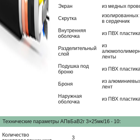
Экран
из медных пров
изолированных
Скрутка
в сердечник
Внутренняя
из ПВХ пластик
оболочка
из
Разделительный
алюмополимер
слой
ленты
Подушка под
из ПВХ пластик
броню
из алюминиевы
Броня
лент
Наружная
из ПВХ пластик
оболочка
Технические параметры АПвБаВ2г 3×25мк/16 - 10:
Количество
3