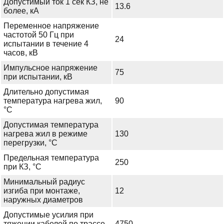
Допустимый ток 1 сек КЗ, не
13.6
более, кА
Переменное напряжение
частотой 50 Гц при
24
испытании в течение 4
часов, кВ
Импульсное напряжение
75
при испытании, кВ
Длительно допустимая
температура нагрева жил,
90
°С
Допустимая температура
нагрева жил в режиме
130
перегрузки, °С
Предельная температура
250
при КЗ, °С
Минимальный радиус
изгиба при монтаже,
12
наружных диаметров
Допустимые усилия при
тяжении кабелей по трассе
4750