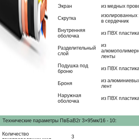
Экран
из медных пров
изолированных
Скрутка
в сердечник
Внутренняя
из ПВХ пластик
оболочка
из
Разделительный
алюмополимер
слой
ленты
Подушка под
из ПВХ пластик
броню
из алюминиевы
Броня
лент
Наружная
из ПВХ пластик
оболочка
Технические параметры ПвБаВ2г 3×95мк/16 - 10:
Количество
3