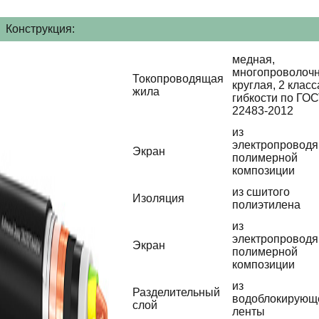
Конструкция:
медная,
многопроволочн
Токопроводящая
круглая, 2 класс
жила
гибкости по ГО
22483-2012
из
электропровод
Экран
полимерной
композиции
из сшитого
Изоляция
полиэтилена
из
электропровод
Экран
полимерной
композиции
из
Разделительный
водоблокирующ
слой
ленты