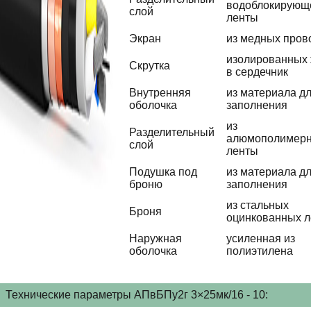
водоблокирующ
слой
ленты
Экран
из медных пров
изолированных
Скрутка
в сердечник
Внутренняя
из материала д
оболочка
заполнения
из
Разделительный
алюмополимер
слой
ленты
Подушка под
из материала д
броню
заполнения
из стальных
Броня
оцинкованных л
Наружная
усиленная из
оболочка
полиэтилена
Технические параметры АПвБПу2г 3×25мк/16 - 10: