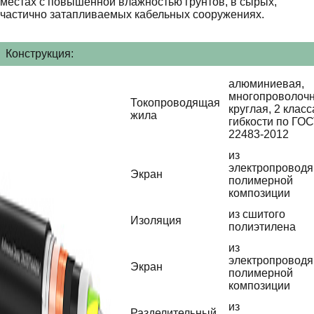
местах с повышенной влажностью грунтов, в сырых,
частично затапливаемых кабельных сооружениях.
Конструкция:
алюминиевая,
многопроволочн
Токопроводящая
круглая, 2 класс
жила
гибкости по ГО
22483-2012
из
электропровод
Экран
полимерной
композиции
из сшитого
Изоляция
полиэтилена
из
электропровод
Экран
полимерной
композиции
из
Разделительный