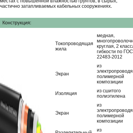
местах с повышенной влажностью грунтов, в сырых,
частично затапливаемых кабельных сооружениях.
Конструкция:
медная,
многопроволочн
Токопроводящая
круглая, 2 класс
жила
гибкости по ГО
22483-2012
из
электропровод
Экран
полимерной
композиции
из сшитого
Изоляция
полиэтилена
из
электропровод
Экран
полимерной
композиции
из
Разделительный