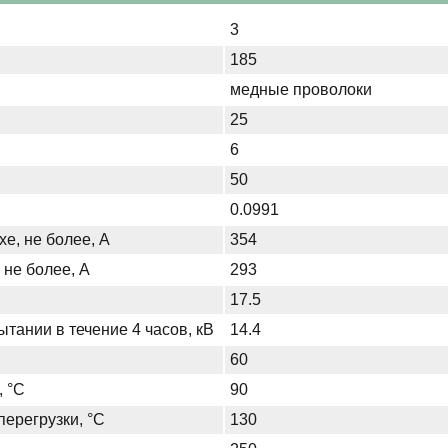
3
185
медные проволоки
25
6
50
0.0991
хе, не более, А
354
 не более, А
293
17.5
тании в течение 4 часов, кВ
14.4
60
, °С
90
ерегрузки, °С
130