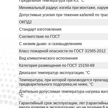
Предельная температура при КЗ, °С
Минимальный радиус изгиба при монтаже, нару
Допустимые усилия при тяжении кабелей по трас
ОКПД2
Стандарт изготовления
Соответствие по ГОСТ
С низким дымо- и газовыделением
Класс пожарной опасности по ГОСТ 31565-2012
Вид климатического исполнения
Категория размещения по ГОСТ 15150-69
Диапазон температур эксплуатации, °С
Температура, при которой производится проклад
предварительного подогрева,не ниже, °С
Длительно допустимая температура нагрева жил 
°С
Гарантийный срок эксплуатации, лет (гарантийны
ввода изделия в эксплуатацию, но не позднее 6 