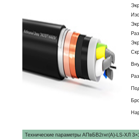
Эк
Из
Эк
Раз
Эк
Скр
Вну
Раз
По
Бр
На
Технические параметры АПвБВ2гнг(А)-LS-ХЛ 3×18