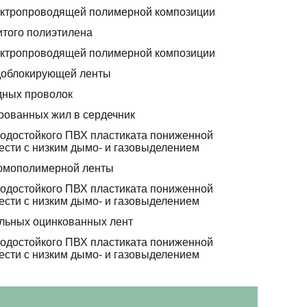
ектропроводящей полимерной композиции
итого полиэтилена
ектропроводящей полимерной композиции
доблокирующей ленты
дных проволок
рованных жил в сердечник
лодостойкого ПВХ пластиката пониженной
ести с низким дымо- и газовыделением
юмополимерной ленты
лодостойкого ПВХ пластиката пониженной
ести с низким дымо- и газовыделением
альных оцинкованных лент
лодостойкого ПВХ пластиката пониженной
ести с низким дымо- и газовыделением