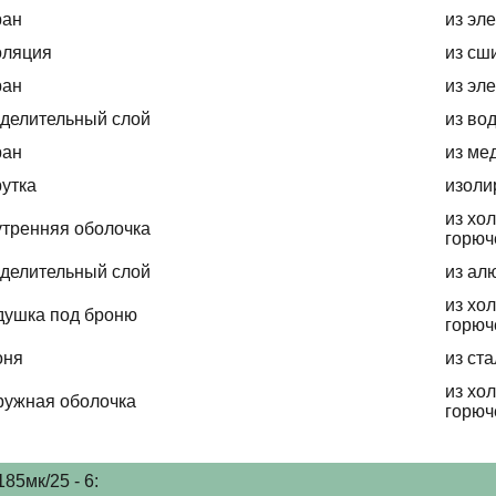
ран
из эл
оляция
из сш
ран
из эл
делительный слой
из во
ран
из ме
утка
изоли
из хо
тренняя оболочка
горюч
делительный слой
из ал
из хо
душка под броню
горюч
оня
из ст
из хо
ружная оболочка
горюч
5мк/25 - 6: