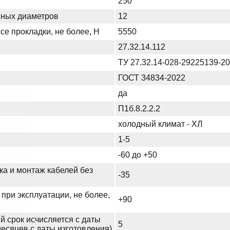
250
жных диаметров
12
се прокладки, не более, Н
5550
27.32.14.112
ТУ 27.32.14-028-29225139-2
ГОСТ 34834-2022
да
П1б.8.2.2.2
холодный климат - ХЛ
1-5
-60 до +50
ка и монтаж кабелей без
-35
при эксплуатации, не более,
+90
й срок исчисляется с даты
5
месяцев с даты изготовления)