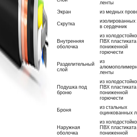
ленты
Экран
из медных пров
изолированных
Скрутка
в сердечник
из холодостойко
Внутренняя
ПВХ пластиката
оболочка
пониженной
горючести
из
Разделительный
алюмополимер
слой
ленты
из холодостойко
Подушка под
ПВХ пластиката
броню
пониженной
горючести
из стальных
Броня
оцинкованных л
из холодостойко
Наружная
ПВХ пластиката
оболочка
пониженной