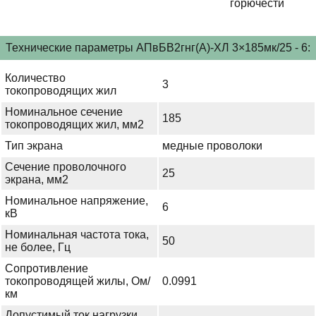
горючести
Технические параметры АПвБВ2гнг(А)-ХЛ 3×185мк/25 - 6:
Количество
3
токопроводящих жил
Номинальное сечение
185
токопроводящих жил, мм2
Тип экрана
медные проволоки
Сечение проволочного
25
экрана, мм2
Номинальное напряжение,
6
кВ
Номинальная частота тока,
50
не более, Гц
Сопротивление
токопроводящей жилы, Ом/
0.0991
км
Допустимый ток нагрузки