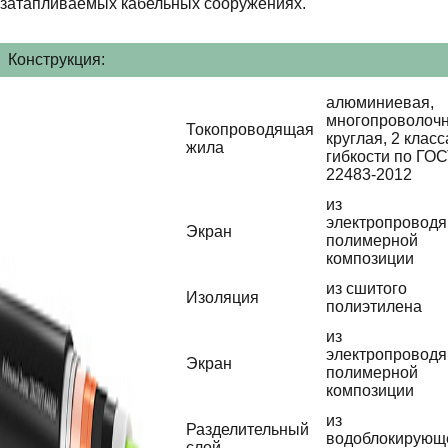
затапливаемых кабельных сооружениях.
Конструкция:
алюминиевая,
многопроволочн
Токопроводящая
круглая, 2 класс
жила
гибкости по ГО
22483-2012
из
электропровод
Экран
полимерной
композиции
из сшитого
Изоляция
полиэтилена
из
электропровод
Экран
полимерной
композиции
из
Разделительный
водоблокирующ
слой