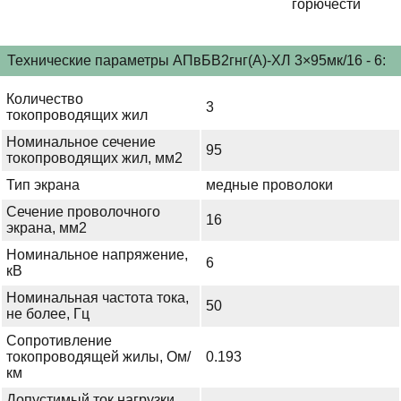
горючести
Технические параметры АПвБВ2гнг(А)-ХЛ 3×95мк/16 - 6:
Количество
3
токопроводящих жил
Номинальное сечение
95
токопроводящих жил, мм2
Тип экрана
медные проволоки
Сечение проволочного
16
экрана, мм2
Номинальное напряжение,
6
кВ
Номинальная частота тока,
50
не более, Гц
Сопротивление
токопроводящей жилы, Ом/
0.193
км
Допустимый ток нагрузки