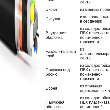
ленты
Экран
из медных пров
изолированных
Скрутка
в сердечник
из холодостойко
Внутренняя
ПВХ пластиката
оболочка
пониженной
горючести
из
Разделительный
алюмополимер
слой
ленты
из холодостойко
Подушка под
ПВХ пластиката
броню
пониженной
горючести
из стальных
Броня
оцинкованных л
из холодостойко
Наружная
ПВХ пластиката
оболочка
пониженной