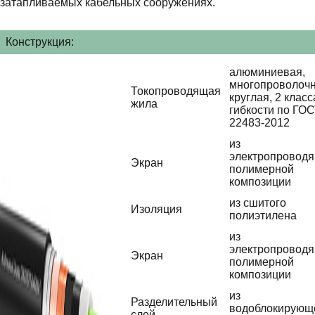
затапливаемых кабельных сооружениях.
Конструкция:
алюминиевая,
многопроволочн
Токопроводящая
круглая, 2 класс
жила
гибкости по ГО
22483-2012
из
электропровод
Экран
полимерной
композиции
из сшитого
Изоляция
полиэтилена
из
электропровод
Экран
полимерной
композиции
из
Разделительный
водоблокирующ
слой