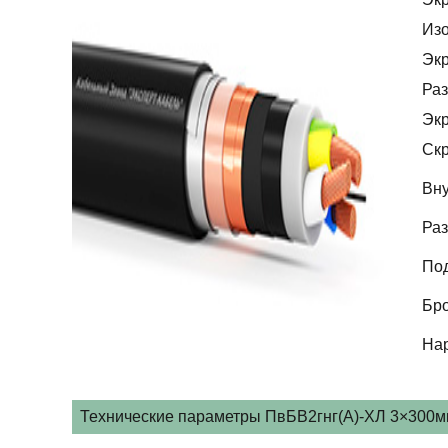
Из
Эк
Раз
Эк
Скр
Вну
Раз
По
Бр
На
Технические параметры ПвБВ2гнг(А)-ХЛ 3×300мк/