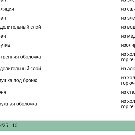
оляция
из сш
ран
из эл
делительный слой
из во
ран
из ме
утка
изоли
из хо
тренняя оболочка
горюч
делительный слой
из ал
из хо
душка под броню
горюч
оня
из ст
из хо
ружная оболочка
горюч
25 - 10: