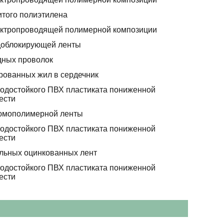
итого полиэтилена
ектропроводящей полимерной композиции
доблокирующей ленты
дных проволок
рованных жил в сердечник
лодостойкого ПВХ пластиката пониженной
ести
юмополимерной ленты
лодостойкого ПВХ пластиката пониженной
ести
альных оцинкованных лент
лодостойкого ПВХ пластиката пониженной
ести