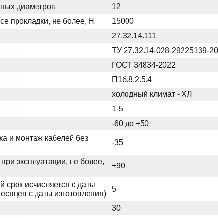
жных диаметров
12
се прокладки, не более, Н
15000
27.32.14.111
ТУ 27.32.14-028-29225139-2
ГОСТ 34834-2022
П1б.8.2.5.4
холодный климат - ХЛ
1-5
-60 до +50
ка и монтаж кабелей без
-35
при эксплуатации, не более,
+90
й срок исчисляется с даты
5
месяцев с даты изготовления)
30