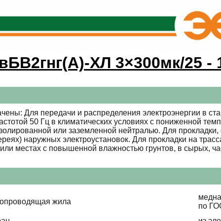
вБВ2гнг(А)-ХЛ 3×300мк/25 - 
чены: Для передачи и распределения электроэнергии в ста
стотой 50 Гц в климатических условиях с пониженной темп
золированной или заземленной нейтралью. Для прокладки, с
ереях) наружных электроустановок. Для прокладки на трасс
или местах с повышенной влажностью грунтов, в сырых, ч
медна
копроводящая жила
по ГО
ран
из эл