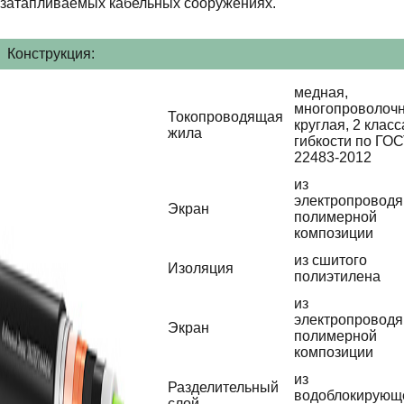
затапливаемых кабельных сооружениях.
Конструкция:
медная,
многопроволочн
Токопроводящая
круглая, 2 класс
жила
гибкости по ГО
22483-2012
из
электропровод
Экран
полимерной
композиции
из сшитого
Изоляция
полиэтилена
из
электропровод
Экран
полимерной
композиции
из
Разделительный
водоблокирующ
слой