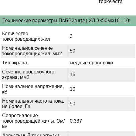
горючести
Технические параметры ПвБВ2гнг(А)-ХЛ 3×50мк/16 - 10:
Количество
3
токопроводящих жил
Номинальное сечение
50
токопроводящих жил, мм2
Тип экрана
медные проволоки
Сечение проволочного
16
экрана, мм2
Номинальное напряжение,
10
кВ
Номинальная частота тока,
50
не более, Гц
Сопротивление
токопроводящей жилы, Ом/
0.387
км
Допустимый ток нагрузки