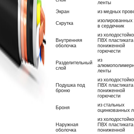
ленты
Экран
из медных пров
изолированных
Скрутка
в сердечник
из холодостойко
Внутренняя
ПВХ пластиката
оболочка
пониженной
горючести
из
Разделительный
алюмополимер
слой
ленты
из холодостойко
Подушка под
ПВХ пластиката
броню
пониженной
горючести
из стальных
Броня
оцинкованных л
из холодостойко
Наружная
ПВХ пластиката
оболочка
пониженной