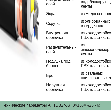
водоблокирующ
слой
ленты
Экран
из медных пров
изолированных
Скрутка
в сердечник
Внутренняя
из холодостойко
оболочка
ПВХ пластиката
из
Разделительный
алюмополимер
слой
ленты
Подушка под
из холодостойко
броню
ПВХ пластиката
из стальных
Броня
оцинкованных л
Наружная
из холодостойко
оболочка
ПВХ пластиката
Технические параметры АПвБВ2г-ХЛ 3×150мк/25 - 6: