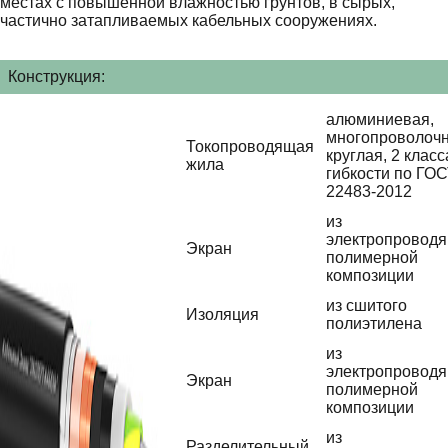
местах с повышенной влажностью грунтов, в сырых,
частично затапливаемых кабельных сооружениях.
Конструкция:
алюминиевая,
многопроволочн
Токопроводящая
круглая, 2 класс
жила
гибкости по ГО
22483-2012
из
электропровод
Экран
полимерной
композиции
из сшитого
Изоляция
полиэтилена
из
электропровод
Экран
полимерной
композиции
из
Разделительный