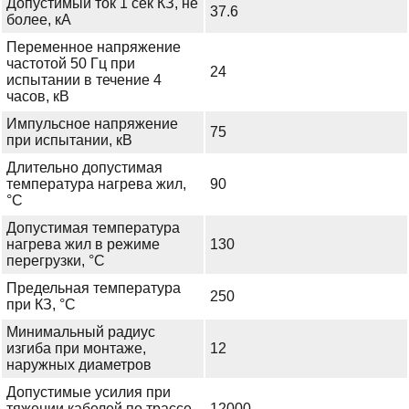
Допустимый ток 1 сек КЗ, не
37.6
более, кА
Переменное напряжение
частотой 50 Гц при
24
испытании в течение 4
часов, кВ
Импульсное напряжение
75
при испытании, кВ
Длительно допустимая
температура нагрева жил,
90
°С
Допустимая температура
нагрева жил в режиме
130
перегрузки, °С
Предельная температура
250
при КЗ, °С
Минимальный радиус
изгиба при монтаже,
12
наружных диаметров
Допустимые усилия при
тяжении кабелей по трассе
12000