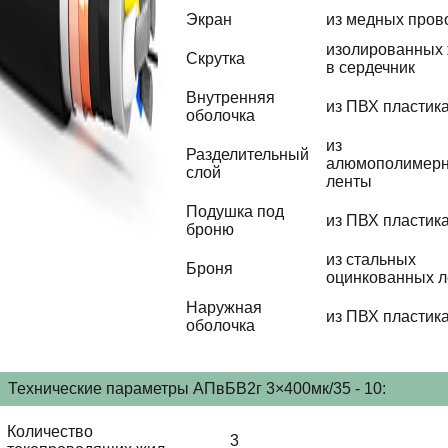
Экран
из медных пров
изолированных
Скрутка
в сердечник
Внутренняя
из ПВХ пластик
оболочка
из
Разделительный
алюмополимер
слой
ленты
Подушка под
из ПВХ пластик
броню
из стальных
Броня
оцинкованных л
Наружная
из ПВХ пластик
оболочка
Технические параметры АПвБВ2г 3×400мк/35 - 10:
Количество
3