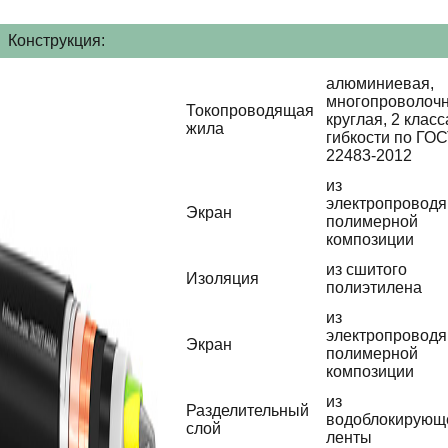
Конструкция:
алюминиевая,
многопроволочн
Токопроводящая
круглая, 2 класс
жила
гибкости по ГО
22483-2012
из
электропровод
Экран
полимерной
композиции
из сшитого
Изоляция
полиэтилена
из
электропровод
Экран
полимерной
композиции
из
Разделительный
водоблокирующ
слой
ленты