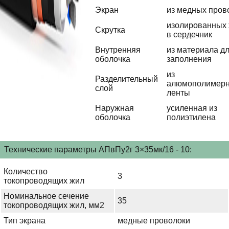
Экран
из медных пров
изолированных
Скрутка
в сердечник
Внутренняя
из материала д
оболочка
заполнения
из
Разделительный
алюмополимер
слой
ленты
Наружная
усиленная из
оболочка
полиэтилена
Технические параметры АПвПу2г 3×35мк/16 - 10:
Количество
3
токопроводящих жил
Номинальное сечение
35
токопроводящих жил, мм2
Тип экрана
медные проволоки