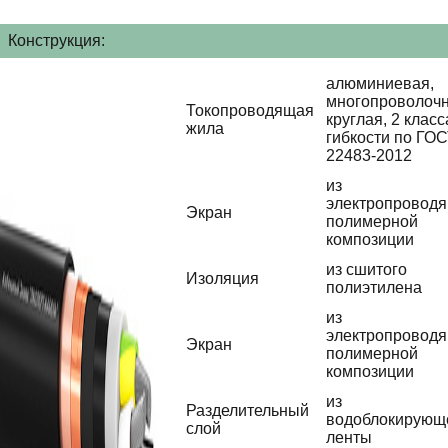
Конструкция:
алюминиевая,
многопроволочн
Токопроводящая
круглая, 2 класс
жила
гибкости по ГО
22483-2012
из
электропровод
Экран
полимерной
композиции
из сшитого
Изоляция
полиэтилена
из
электропровод
Экран
полимерной
композиции
из
Разделительный
водоблокирующ
слой
ленты