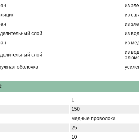
ран
из эл
оляция
из сш
ран
из эл
делительный слой
из во
ран
из ме
из во
делительный слой
алюмо
ружная оболочка
усиле
:
1
150
медные проволоки
25
10