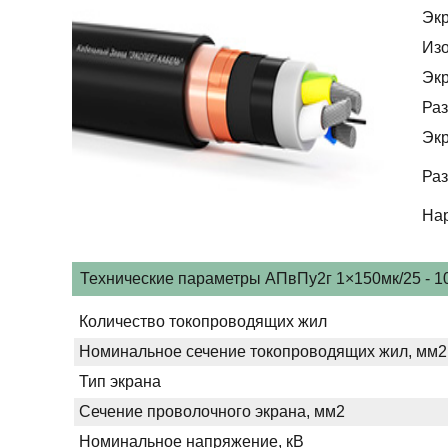
Эк
Из
Эк
Раз
Эк
Раз
На
Технические параметры АПвПу2г 1×150мк/25 - 10
Количество токопроводящих жил
Номинальное сечение токопроводящих жил, мм2
Тип экрана
Сечение проволочного экрана, мм2
Номинальное напряжение, кВ