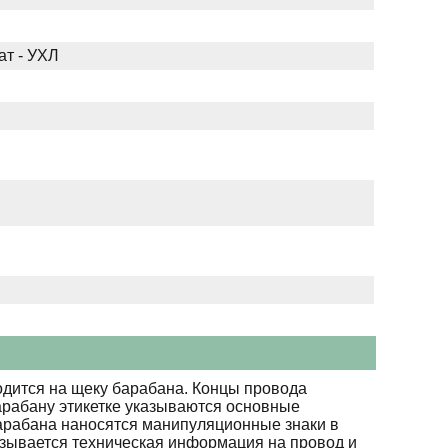
ат - УХЛ
дится на щеку барабана. Концы провода
арабану этикетке указываются основные
барабана наносятся манипуляционные знаки в
азывается техническая информация на провод и