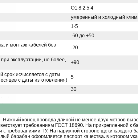
О1.8.2.5.4
умеренный и холодный клим
1-5
-60 до +50
ка и монтаж кабелей без
-20
при эксплуатации, не более,
+90
й срок исчисляется с даты
5
месяцев с даты изготовления)
30
 Нижний конец провода длиной не менее двух метров выво
тветствует требованиям ГОСТ 18690. На прикрепленной к б
ии с требованиями ТУ. На наружной стороне щеки каждого 
ждый барабан оформляется паспорт качества, в котором ук