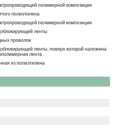
ектропроводящей полимерной композиции
итого полиэтилена
ектропроводящей полимерной композиции
доблокирующей ленты
дных проволок
доблокирующей ленты, поверх которой наложена
полимерная лента
нная из полиэтилена