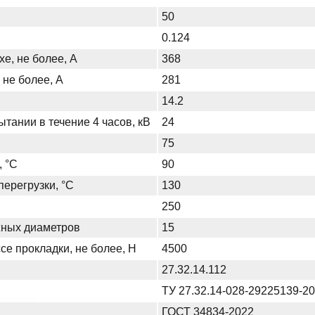
50
0.124
хе, не более, А
368
 не более, А
281
14.2
тании в течение 4 часов, кВ
24
75
, °С
90
ерегрузки, °С
130
250
жных диаметров
15
се прокладки, не более, Н
4500
27.32.14.112
ТУ 27.32.14-028-29225139-2
ГОСТ 34834-2022