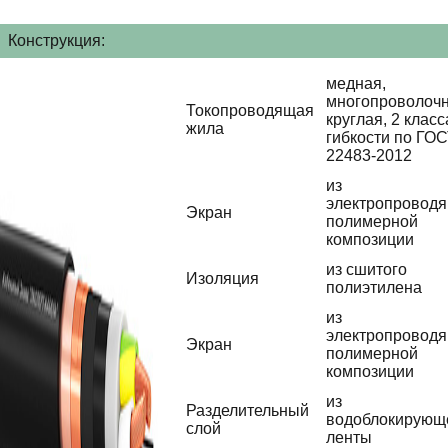
Конструкция:
медная,
многопроволочн
Токопроводящая
круглая, 2 класс
жила
гибкости по ГО
22483-2012
из
электропровод
Экран
полимерной
композиции
из сшитого
Изоляция
полиэтилена
из
электропровод
Экран
полимерной
композиции
из
Разделительный
водоблокирующ
слой
ленты