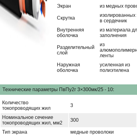
Экран
из медных пров
изолированных
Скрутка
в сердечник
Внутренняя
из материала д
оболочка
заполнения
из
Разделительный
алюмополимер
слой
ленты
Наружная
усиленная из
оболочка
полиэтилена
Технические параметры ПвПу2г 3×300мк/25 - 10:
Количество
3
токопроводящих жил
Номинальное сечение
300
токопроводящих жил, мм2
Тип экрана
медные проволоки