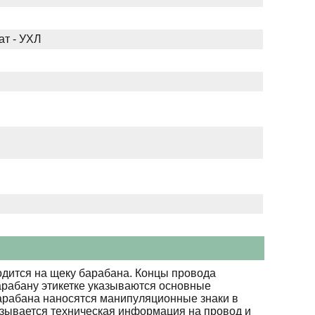
ат - УХЛ
дится на щеку барабана. Концы провода
арабану этикетке указываются основные
барабана наносятся манипуляционные знаки в
азывается техническая информация на провод и