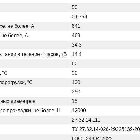
50
0.0754
хе, не более, А
641
 не более, А
469
34.3
тании в течение 4 часов, кВ
14.4
60
, °С
90
ерегрузки, °С
130
250
жных диаметров
15
се прокладки, не более, Н
12000
27.32.14.111
ТУ 27.32.14-028-29225139-2
ГОСТ 34834-2022