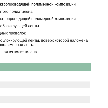
ектропроводящей полимерной композиции
итого полиэтилена
ектропроводящей полимерной композиции
доблокирующей ленты
дных проволок
доблокирующей ленты, поверх которой наложена
полимерная лента
нная из полиэтилена