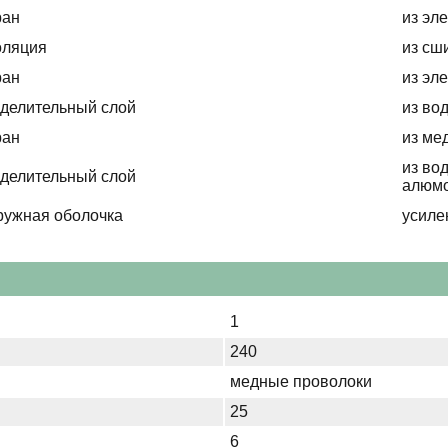
ран
из эл
оляция
из сш
ран
из эл
делительный слой
из во
ран
из ме
из во
делительный слой
алюмо
ружная оболочка
усиле
1
240
медные проволоки
25
6