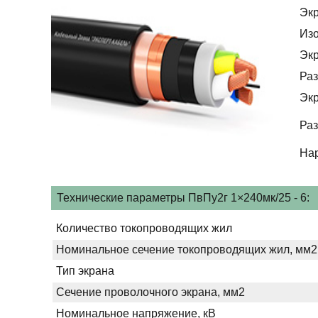
Эк
Из
Эк
Раз
Эк
Раз
На
Технические параметры ПвПу2г 1×240мк/25 - 6:
Количество токопроводящих жил
Номинальное сечение токопроводящих жил, мм2
Тип экрана
Сечение проволочного экрана, мм2
Номинальное напряжение, кВ