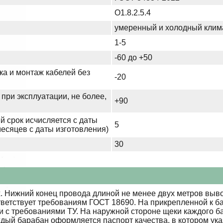
О1.8.2.5.4
умеренный и холодный клим
1-5
-60 до +50
ка и монтаж кабелей без
-20
при эксплуатации, не более,
+90
й срок исчисляется с даты
5
месяцев с даты изготовления)
30
 Нижний конец провода длиной не менее двух метров выво
тветствует требованиям ГОСТ 18690. На прикрепленной к б
ии с требованиями ТУ. На наружной стороне щеки каждого 
ждый барабан оформляется паспорт качества, в котором ук